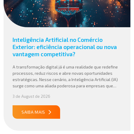
Inteligência Artificial no Comércio
Exterior: eficiência operacional ou nova
vantagem competitiva?
A transformação digital já é uma realidade que redefine
processos, reduz riscos e abre novas oportunidades
estratégicas. Nesse cenário, a Inteligência Artificial (IA)
surge como uma aliada poderosa para empresas que
buscam mais agilidade, precisão e competitividade em
3 de August de 2026
suas operações internacionais. Mais do que automatizar
tarefas, a IA vem sendo aplicada para interpretar dados
complexos, […]
SAIBA MAIS