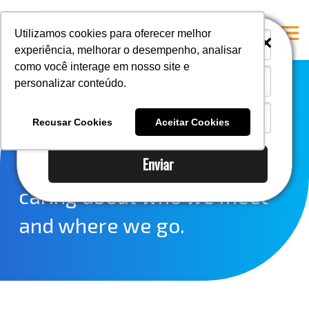
i
i
Utilizamos cookies para oferecer melhor
experiência, melhorar o desempenho, analisar
como você interage em nosso site e
personalizar conteúdo.
Home
Health and the
A Mastersul
Recusar Cookies
Aceitar Cookies
environment:
#33 (no title)
Enviar
Integridade
caring about who we meet
#35 (no title)
Blog
and where we go.
#37 (no title)
#38 (no title)