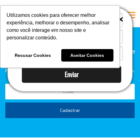
i
i
Utilizamos cookies para oferecer melhor
experiência, melhorar o desempenho, analisar
como você interage em nosso site e
personalizar conteúdo.
Home
Quer receber conteúdo relevante diretamente
A Mastersul
Recusar Cookies
Aceitar Cookies
na sua caixa de entrada? Inscreva-se em
Serviços
nossa newsletter e esteja sempre por dentro.
Enviar
Integridade
Responsabilidade social
Blog
E-books
Cadastrar
Contato