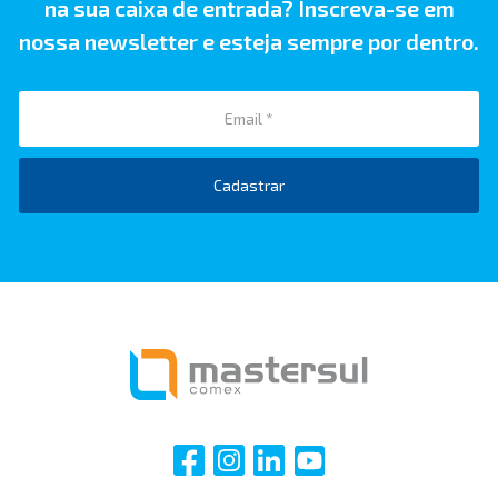
na sua caixa de entrada? Inscreva-se em
nossa newsletter e esteja sempre por dentro.
Cadastrar
i
i
i
i