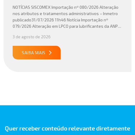
NOTÍCIAS SISCOMEX Importação nº 080/2026 Alteração
nos atributos e tratamentos administrativos – Inmetro
publicado31/07/2026 11h46 Notícia Importação nº
079/2026 Alteração em LPCO para lubrificantes da ANP
publicado30/07/2026 20h46 Notícia Importação nº
3 de agosto de 2026
078/2026 Atualização do cálculo do Imposto de
Importação no Acordo Mercosul – União Europeia
publicado29/07/2026 18h47 Notícia PUBLICADO DOU
SAIBA MAIS
31/07/26 ATO CONJUNTO RFB/CGIBS Nº […]
Quer receber conteúdo relevante diretamente