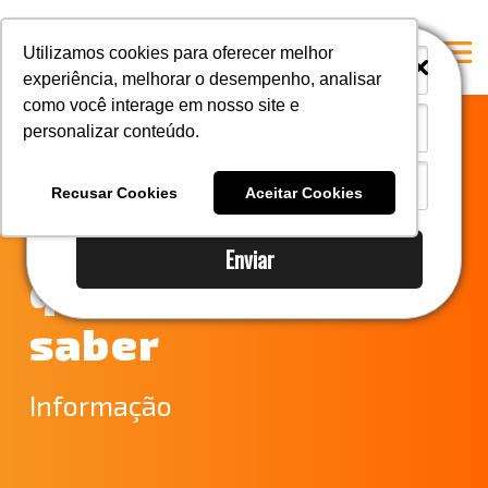
i
i
Utilizamos cookies para oferecer melhor
experiência, melhorar o desempenho, analisar
como você interage em nosso site e
personalizar conteúdo.
Home
Acordo Mercosul–
A Mastersul
Recusar Cookies
Aceitar Cookies
União Europeia: o
Serviços
Enviar
Integridade
que você precisa
Responsabilidade social
saber
Blog
E-books
Informação
Contato