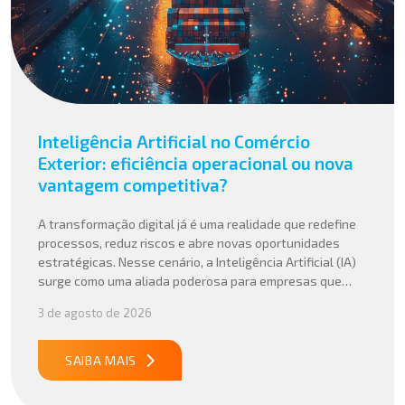
Inteligência Artificial no Comércio
Exterior: eficiência operacional ou nova
vantagem competitiva?
A transformação digital já é uma realidade que redefine
processos, reduz riscos e abre novas oportunidades
estratégicas. Nesse cenário, a Inteligência Artificial (IA)
surge como uma aliada poderosa para empresas que
buscam mais agilidade, precisão e competitividade em
3 de agosto de 2026
suas operações internacionais. Mais do que automatizar
tarefas, a IA vem sendo aplicada para interpretar dados
complexos, […]
SAIBA MAIS