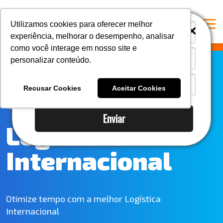
i
i
Utilizamos cookies para oferecer melhor
experiência, melhorar o desempenho, analisar
como você interage em nosso site e
personalizar conteúdo.
Home
A Mastersul
Recusar Cookies
Aceitar Cookies
Serviços
Enviar
Integridade
Logística
Responsabilidade social
Internacional
Blog
E-books
Contato
Otimize tempo com a melhor Logística
Internacional