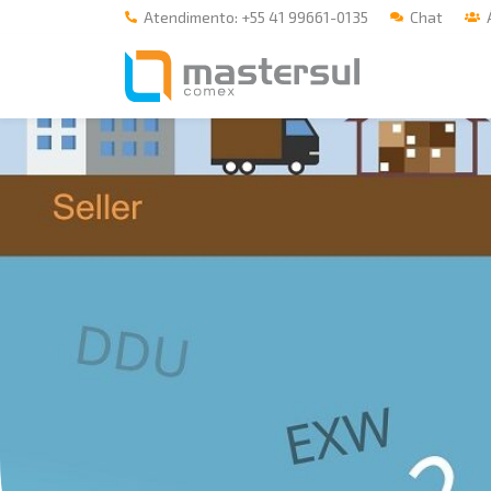
Atendimento: +55 41 99661-0135
Chat
Á
Home
A Mastersul
Serviços
Integridade
Responsabilidade social
Blog
E-books
Contato