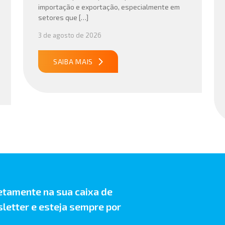
importação e exportação, especialmente em
setores que […]
3 de agosto de 2026
SAIBA MAIS
etamente na sua caixa de
letter e esteja sempre por