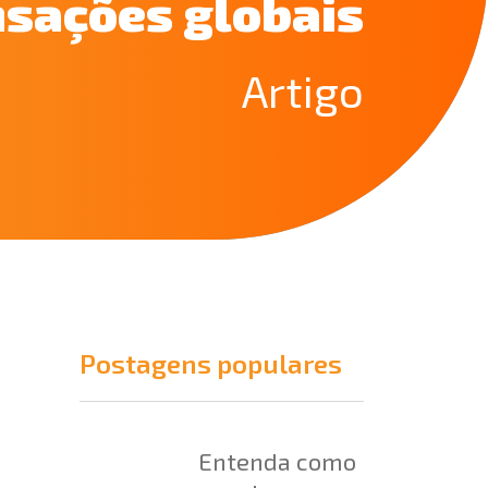
nsações globais
Artigo
Postagens populares
Entenda como