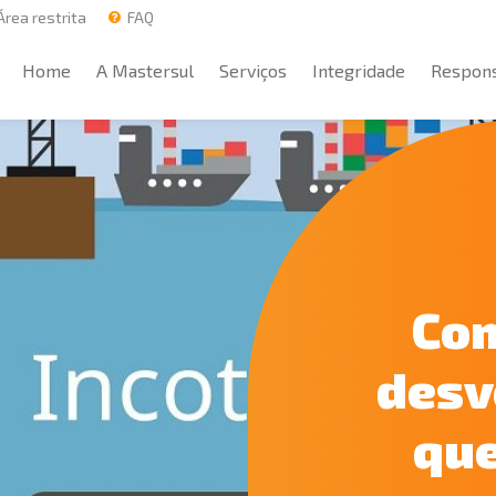
rea restrita
FAQ
Home
A Mastersul
Serviços
Integridade
Respons
Home
A Mastersul
Serviços
Integridade
Respons
Com
desv
que