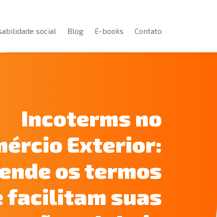
abilidade social
Blog
E-books
Contato
abilidade social
Blog
E-books
Contato
Incoterms no
ércio Exterior:
ende os termos
 facilitam suas