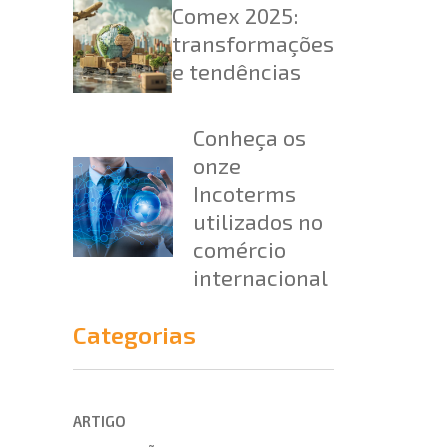
Comex 2025:
transformações
e tendências
Conheça os
onze
Incoterms
utilizados no
comércio
internacional
Categorias
ARTIGO