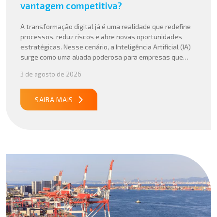
vantagem competitiva?
A transformação digital já é uma realidade que redefine
processos, reduz riscos e abre novas oportunidades
estratégicas. Nesse cenário, a Inteligência Artificial (IA)
surge como uma aliada poderosa para empresas que
buscam mais agilidade, precisão e competitividade em
3 de agosto de 2026
suas operações internacionais. Mais do que automatizar
tarefas, a IA vem sendo aplicada para interpretar dados
complexos, […]
SAIBA MAIS