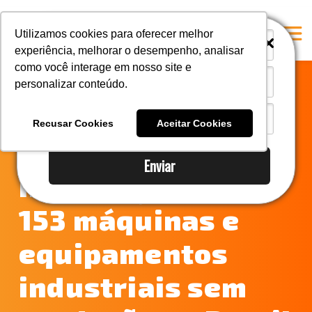
i
i
Utilizamos cookies para oferecer melhor
experiência, melhorar o desempenho, analisar
como você interage em nosso site e
personalizar conteúdo.
Home
Camex zera
A Mastersul
Recusar Cookies
Aceitar Cookies
Imposto de
Serviços
Enviar
Integridade
Importação para
Responsabilidade social
153 máquinas e
Blog
equipamentos
E-books
Contato
industriais sem