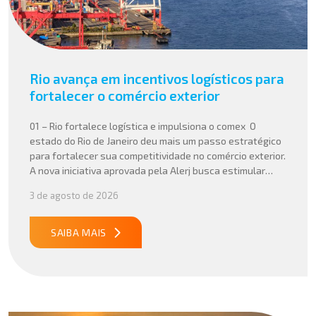
Rio avança em incentivos logísticos para
fortalecer o comércio exterior
01 – Rio fortalece logística e impulsiona o comex O
estado do Rio de Janeiro deu mais um passo estratégico
para fortalecer sua competitividade no comércio exterior.
A nova iniciativa aprovada pela Alerj busca estimular
operações logísticas e ampliar a atratividade do estado
3 de agosto de 2026
para empresas que atuam com importação e exportação,
especialmente em setores que […]
SAIBA MAIS