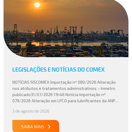
LEGISLAÇÕES E NOTÍCIAS DO COMEX
NOTÍCIAS SISCOMEX Importação nº 080/2026 Alteração
nos atributos e tratamentos administrativos – Inmetro
publicado31/07/2026 11h46 Notícia Importação nº
079/2026 Alteração em LPCO para lubrificantes da ANP
publicado30/07/2026 20h46 Notícia Importação nº
3 de agosto de 2026
078/2026 Atualização do cálculo do Imposto de
Importação no Acordo Mercosul – União Europeia
publicado29/07/2026 18h47 Notícia PUBLICADO DOU
SAIBA MAIS
31/07/26 ATO CONJUNTO RFB/CGIBS Nº […]