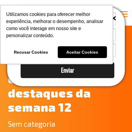
i
i
Utilizamos cookies para oferecer melhor
experiência, melhorar o desempenho, analisar
como você interage em nosso site e
personalizar conteúdo.
Home
Canal de Suez
A Mastersul
Recusar Cookies
Aceitar Cookies
bloqueado –
Serviços
Enviar
Integridade
confira os
Responsabilidade social
destaques da
Blog
semana 12
E-books
Contato
Sem categoria