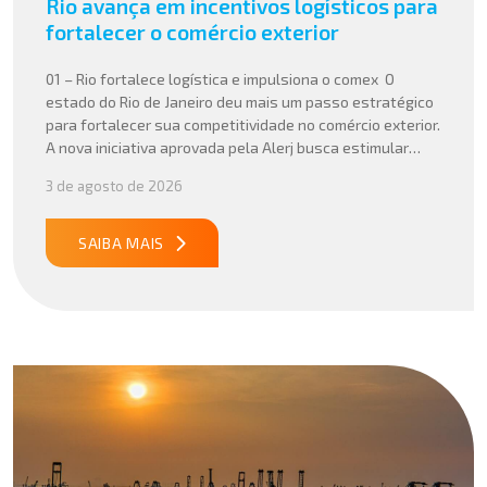
Rio avança em incentivos logísticos para
fortalecer o comércio exterior
01 – Rio fortalece logística e impulsiona o comex O
estado do Rio de Janeiro deu mais um passo estratégico
para fortalecer sua competitividade no comércio exterior.
A nova iniciativa aprovada pela Alerj busca estimular
operações logísticas e ampliar a atratividade do estado
3 de agosto de 2026
para empresas que atuam com importação e exportação,
especialmente em setores que […]
SAIBA MAIS