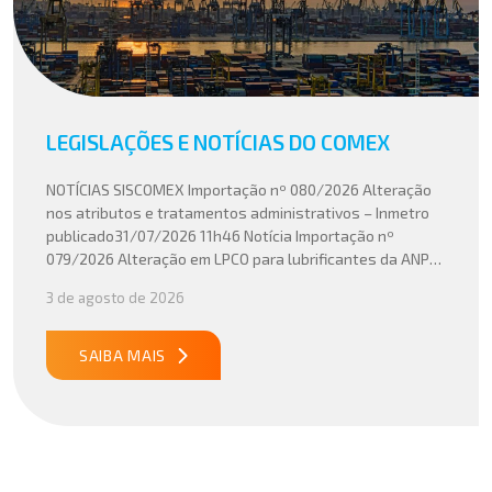
LEGISLAÇÕES E NOTÍCIAS DO COMEX
NOTÍCIAS SISCOMEX Importação nº 080/2026 Alteração
nos atributos e tratamentos administrativos – Inmetro
publicado31/07/2026 11h46 Notícia Importação nº
079/2026 Alteração em LPCO para lubrificantes da ANP
publicado30/07/2026 20h46 Notícia Importação nº
3 de agosto de 2026
078/2026 Atualização do cálculo do Imposto de
Importação no Acordo Mercosul – União Europeia
publicado29/07/2026 18h47 Notícia PUBLICADO DOU
SAIBA MAIS
31/07/26 ATO CONJUNTO RFB/CGIBS Nº […]