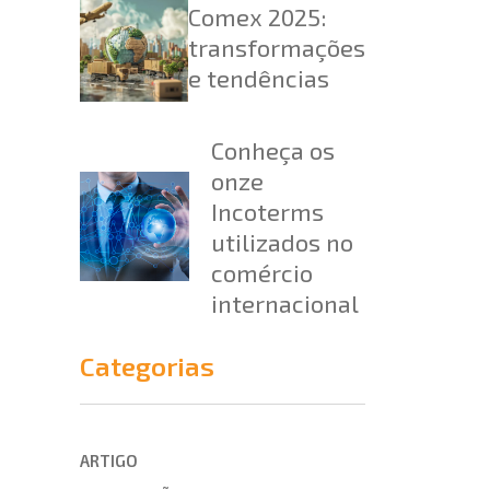
Comex 2025:
transformações
e tendências
Conheça os
onze
Incoterms
utilizados no
comércio
internacional
Categorias
ARTIGO