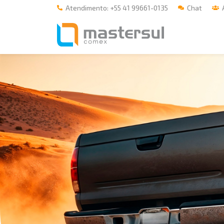
Atendimento: +55 41 99661-0135
Chat
Á
Home
A Mastersul
Serviços
Integridade
Responsabilidade social
Blog
E-books
Contato