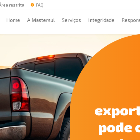
rea restrita
FAQ
Home
A Mastersul
Serviços
Integridade
Respons
Home
A Mastersul
Serviços
Integridade
Respons
export
pode 