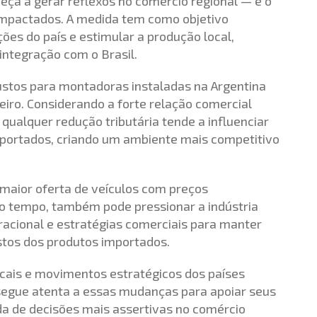
eça a gerar reflexos no comércio regional — e o
impactados. A medida tem como objetivo
es do país e estimular a produção local,
ntegração com o Brasil.
ustos para montadoras instaladas na Argentina
iro. Considerando a forte relação comercial
 qualquer redução tributária tende a influenciar
importados, criando um ambiente mais competitivo
a maior oferta de veículos com preços
o tempo, também pode pressionar a indústria
eracional e estratégias comerciais para manter
stos dos produtos importados.
scais e movimentos estratégicos dos países
 segue atenta a essas mudanças para apoiar seus
ada de decisões mais assertivas no comércio