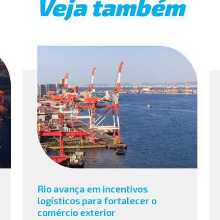
Veja também
Rio avança em incentivos
logísticos para fortalecer o
comércio exterior