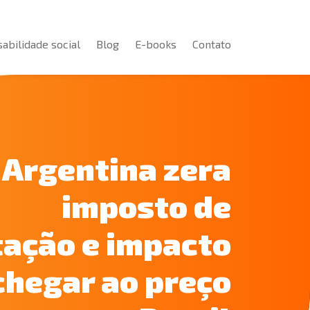
abilidade social
Blog
E-books
Contato
abilidade social
Blog
E-books
Contato
Argentina zera
imposto de
ação e impacto
chegar ao preço