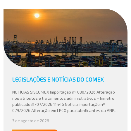
LEGISLAÇÕES E NOTÍCIAS DO COMEX
NOTÍCIAS SISCOMEX Importação nº 080/2026 Alteração
nos atributos e tratamentos administrativos – Inmetro
publicado31/07/2026 11h46 Notícia Importação nº
079/2026 Alteração em LPCO para lubrificantes da ANP
publicado30/07/2026 20h46 Notícia Importação nº
3 de agosto de 2026
078/2026 Atualização do cálculo do Imposto de
Importação no Acordo Mercosul – União Europeia