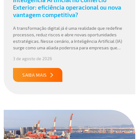
Exterior: eficiência operacional ou nova
vantagem competitiva?
A transformação digital já é uma realidade que redefine
processos, reduz riscos e abre novas oportunidades
estratégicas. Nesse cenário, a Inteligência Artificial (IA)
surge como uma aliada poderosa para empresas que
buscam mais agilidade, precisão e competitividade em
3 de agosto de 2026
suas operações internacionais. Mais do que automatizar
tarefas, a IA vem sendo aplicada para interpretar dados
complexos, […]
SAIBA MAIS