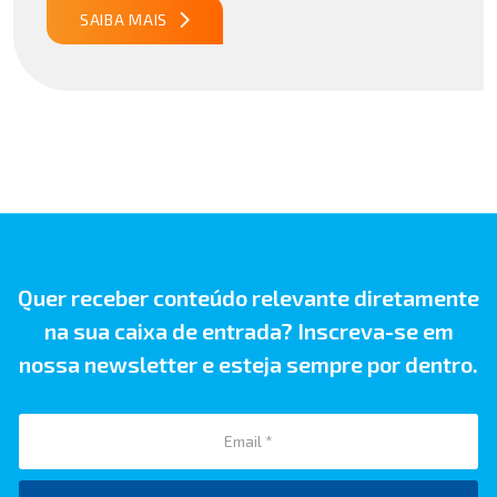
publicado29/07/2026 18h47 Notícia PUBLICADO DOU
SAIBA MAIS
31/07/26 ATO CONJUNTO RFB/CGIBS Nº […]
Quer receber conteúdo relevante diretamente
na sua caixa de entrada? Inscreva-se em
nossa newsletter e esteja sempre por dentro.