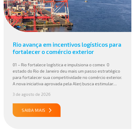
Rio avança em incentivos logísticos para
fortalecer o comércio exterior
01 – Rio fortalece logística e impulsiona o comex O
estado do Rio de Janeiro deu mais um passo estratégico
para fortalecer sua competitividade no comércio exterior.
A nova iniciativa aprovada pela Alerj busca estimular
operações logísticas e ampliar a atratividade do estado
3 de agosto de 2026
para empresas que atuam com importação e exportação,
especialmente em setores que […]
SAIBA MAIS