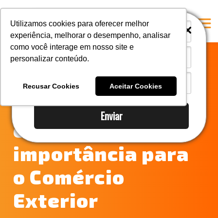
i
i
Utilizamos cookies para oferecer melhor
experiência, melhorar o desempenho, analisar
como você interage em nosso site e
personalizar conteúdo.
Home
Demurrage de
A Mastersul
Recusar Cookies
Aceitar Cookies
Container:
Serviços
Enviar
Integridade
entenda a sua
Responsabilidade social
importância para
Blog
o Comércio
E-books
Contato
Exterior