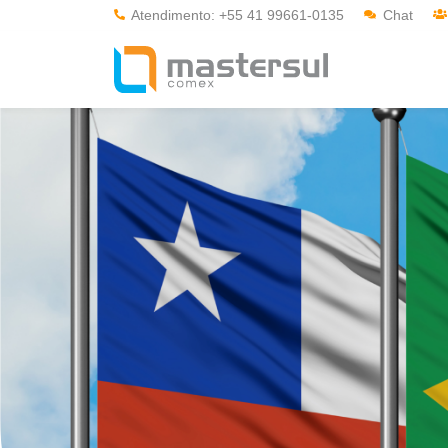
Atendimento: +55 41 99661-0135
Chat
Home
A Mastersul
#33 (no title)
Integridade
#35 (no title)
Blog
#37 (no title)
#38 (no title)