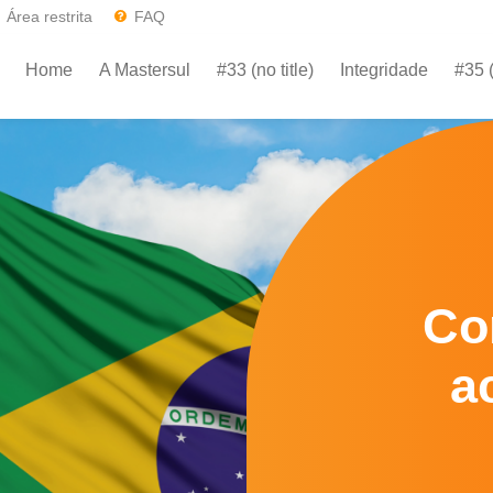
Área restrita
FAQ
Home
A Mastersul
#33 (no title)
Integridade
#35 (
Home
A Mastersul
#33 (no title)
Integridade
#35 (
Co
a