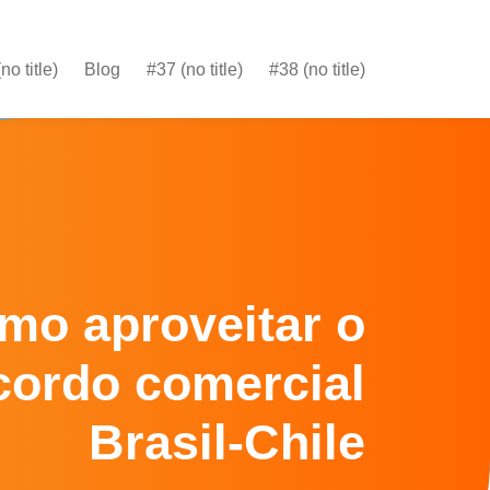
no title)
Blog
#37 (no title)
#38 (no title)
no title)
Blog
#37 (no title)
#38 (no title)
mo aproveitar o
cordo comercial
Brasil-Chile