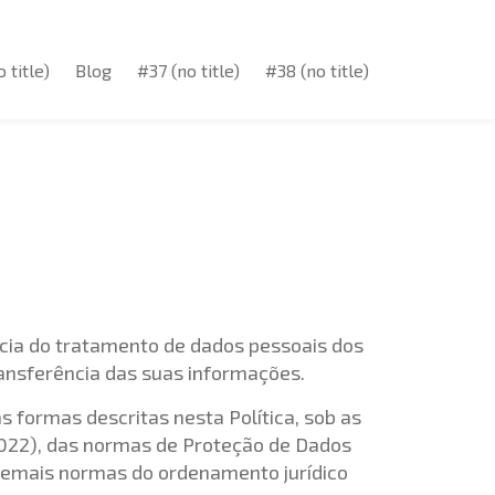
 title)
Blog
#37 (no title)
#38 (no title)
 title)
Blog
#37 (no title)
#38 (no title)
cia do tratamento de dados pessoais dos
transferência das suas informações.
 formas descritas nesta Política, sob as
5/2022), das normas de Proteção de Dados
 demais normas do ordenamento jurídico