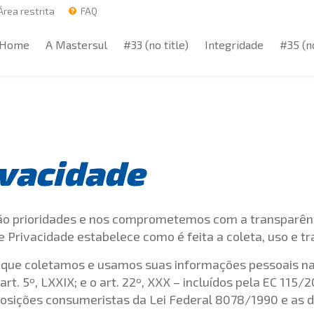
rea restrita
FAQ
Home
A Mastersul
#33 (no title)
Integridade
#35 (no
Home
A Mastersul
#33 (no title)
Integridade
#35 (no
ivacidade
são prioridades e nos comprometemos com a transparên
 de Privacidade estabelece como é feita a coleta, uso e 
e que coletamos e usamos suas informações pessoais nas
rt. 5º, LXXIX; e o art. 22º, XXX – incluídos pela EC 11
sposições consumeristas da Lei Federal 8078/1990 e as