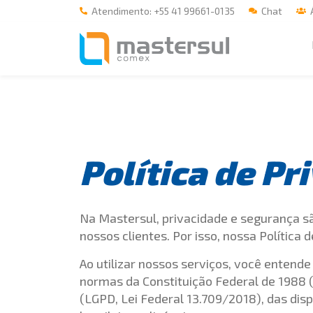
Atendimento: +55 41 99661-0135
Chat
Á
Home
A Mastersul
#33 (no title)
Política de Pr
Integridade
#35 (no title)
Na Mastersul, privacidade e segurança 
Blog
nossos clientes. Por isso, nossa Política
#37 (no title)
Ao utilizar nossos serviços, você entend
#38 (no title)
normas da Constituição Federal de 1988 (a
(LGPD, Lei Federal 13.709/2018), das di