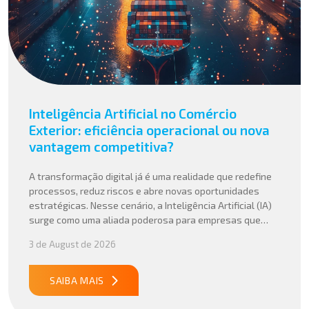
Inteligência Artificial no Comércio
Exterior: eficiência operacional ou nova
vantagem competitiva?
A transformação digital já é uma realidade que redefine
processos, reduz riscos e abre novas oportunidades
estratégicas. Nesse cenário, a Inteligência Artificial (IA)
surge como uma aliada poderosa para empresas que
buscam mais agilidade, precisão e competitividade em
3 de August de 2026
suas operações internacionais. Mais do que automatizar
tarefas, a IA vem sendo aplicada para interpretar dados
complexos, […]
SAIBA MAIS