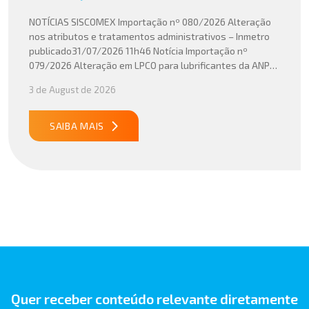
NOTÍCIAS SISCOMEX Importação nº 080/2026 Alteração
nos atributos e tratamentos administrativos – Inmetro
publicado31/07/2026 11h46 Notícia Importação nº
079/2026 Alteração em LPCO para lubrificantes da ANP
publicado30/07/2026 20h46 Notícia Importação nº
3 de August de 2026
078/2026 Atualização do cálculo do Imposto de
Importação no Acordo Mercosul – União Europeia
publicado29/07/2026 18h47 Notícia PUBLICADO DOU
SAIBA MAIS
31/07/26 ATO CONJUNTO RFB/CGIBS Nº […]
Quer receber conteúdo relevante diretamente