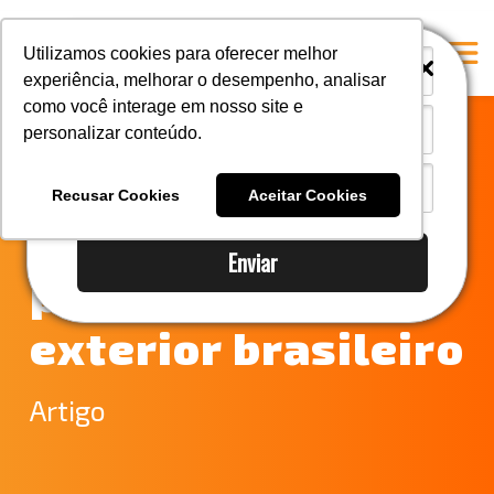
i
i
Utilizamos cookies para oferecer melhor
experiência, melhorar o desempenho, analisar
como você interage em nosso site e
personalizar conteúdo.
Home
Chatbot do MDIC:
A Mastersul
Recusar Cookies
Aceitar Cookies
um avanço digital
#33 (no title)
Enviar
Integridade
para o comércio
#35 (no title)
exterior brasileiro
Blog
#37 (no title)
Artigo
#38 (no title)