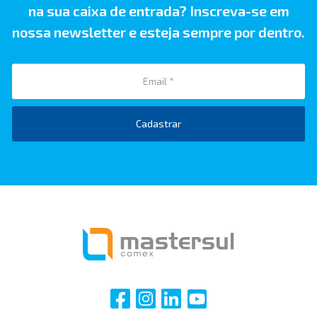
na sua caixa de entrada? Inscreva-se em
nossa newsletter e esteja sempre por dentro.
Cadastrar
i
i
i
i