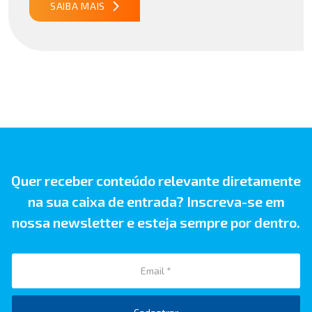
publicado29/07/2026 18h47 Notícia PUBLICADO DOU
SAIBA MAIS
31/07/26 ATO CONJUNTO RFB/CGIBS Nº […]
Quer receber conteúdo relevante diretamente
na sua caixa de entrada? Inscreva-se em
nossa newsletter e esteja sempre por dentro.