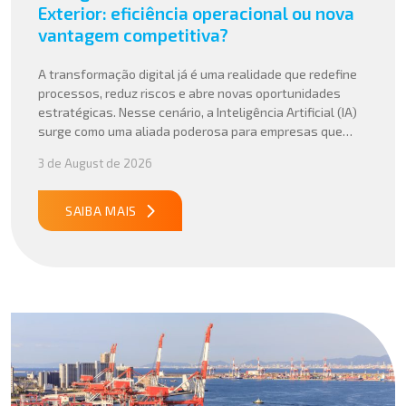
Exterior: eficiência operacional ou nova
vantagem competitiva?
A transformação digital já é uma realidade que redefine
processos, reduz riscos e abre novas oportunidades
estratégicas. Nesse cenário, a Inteligência Artificial (IA)
surge como uma aliada poderosa para empresas que
buscam mais agilidade, precisão e competitividade em
3 de August de 2026
suas operações internacionais. Mais do que automatizar
tarefas, a IA vem sendo aplicada para interpretar dados
complexos, […]
SAIBA MAIS