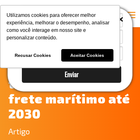
i
i
Utilizamos cookies para oferecer melhor
experiência, melhorar o desempenho, analisar
como você interage em nosso site e
personalizar conteúdo.
Home
Navegando nas
A Mastersul
Recusar Cookies
Aceitar Cookies
ondas do futuro:
#33 (no title)
Enviar
Integridade
tendências do
#35 (no title)
frete marítimo até
Blog
2030
#37 (no title)
#38 (no title)
Artigo