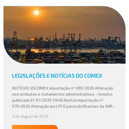
LEGISLAÇÕES E NOTÍCIAS DO COMEX
NOTÍCIAS SISCOMEX Importação nº 080/2026 Alteração
nos atributos e tratamentos administrativos – Inmetro
publicado31/07/2026 11h46 Notícia Importação nº
079/2026 Alteração em LPCO para lubrificantes da ANP
publicado30/07/2026 20h46 Notícia Importação nº
3 de August de 2026
078/2026 Atualização do cálculo do Imposto de
Importação no Acordo Mercosul – União Europeia