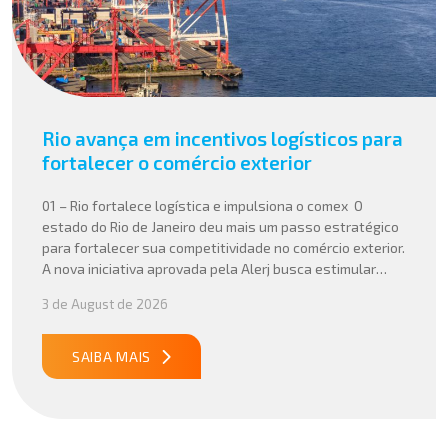
Rio avança em incentivos logísticos para
fortalecer o comércio exterior
01 – Rio fortalece logística e impulsiona o comex O
estado do Rio de Janeiro deu mais um passo estratégico
para fortalecer sua competitividade no comércio exterior.
A nova iniciativa aprovada pela Alerj busca estimular
operações logísticas e ampliar a atratividade do estado
3 de August de 2026
para empresas que atuam com importação e exportação,
especialmente em setores que […]
SAIBA MAIS