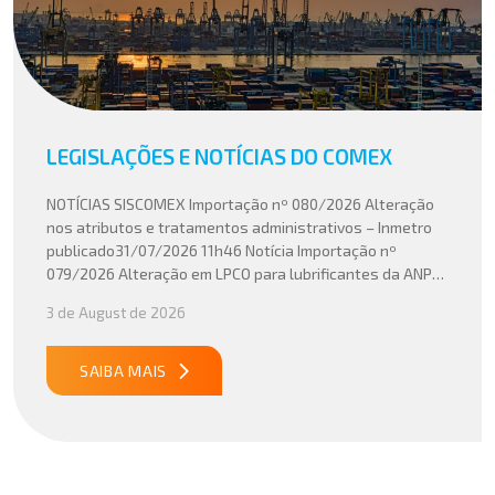
LEGISLAÇÕES E NOTÍCIAS DO COMEX
NOTÍCIAS SISCOMEX Importação nº 080/2026 Alteração
nos atributos e tratamentos administrativos – Inmetro
publicado31/07/2026 11h46 Notícia Importação nº
079/2026 Alteração em LPCO para lubrificantes da ANP
publicado30/07/2026 20h46 Notícia Importação nº
3 de August de 2026
078/2026 Atualização do cálculo do Imposto de
Importação no Acordo Mercosul – União Europeia
publicado29/07/2026 18h47 Notícia PUBLICADO DOU
SAIBA MAIS
31/07/26 ATO CONJUNTO RFB/CGIBS Nº […]