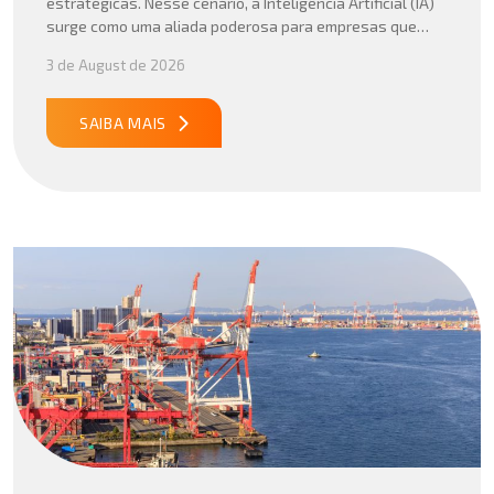
estratégicas. Nesse cenário, a Inteligência Artificial (IA)
surge como uma aliada poderosa para empresas que
buscam mais agilidade, precisão e competitividade em
3 de August de 2026
suas operações internacionais. Mais do que automatizar
tarefas, a IA vem sendo aplicada para interpretar dados
complexos, […]
SAIBA MAIS