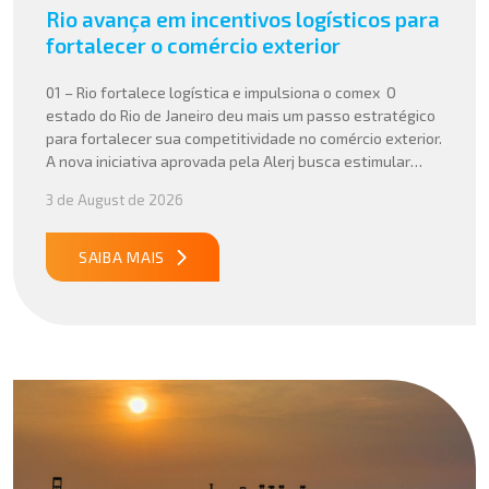
Rio avança em incentivos logísticos para
fortalecer o comércio exterior
01 – Rio fortalece logística e impulsiona o comex O
estado do Rio de Janeiro deu mais um passo estratégico
para fortalecer sua competitividade no comércio exterior.
A nova iniciativa aprovada pela Alerj busca estimular
operações logísticas e ampliar a atratividade do estado
3 de August de 2026
para empresas que atuam com importação e exportação,
especialmente em setores que […]
SAIBA MAIS