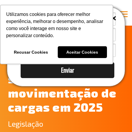
i
i
Utilizamos cookies para oferecer melhor
experiência, melhorar o desempenho, analisar
como você interage em nosso site e
personalizar conteúdo.
Home
Inovações que
A Mastersul
Recusar Cookies
Aceitar Cookies
impactarão o
#33 (no title)
Enviar
Integridade
setor de
#35 (no title)
movimentação de
Blog
cargas em 2025
#37 (no title)
#38 (no title)
Legislação