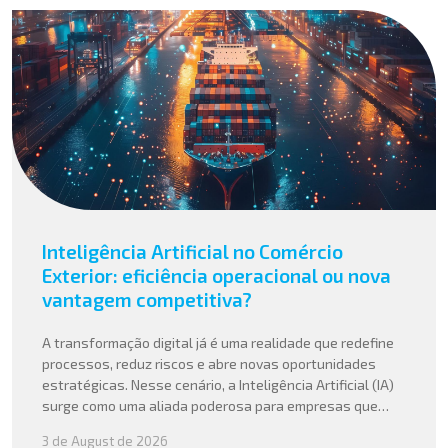
Inteligência Artificial no Comércio
Exterior: eficiência operacional ou nova
vantagem competitiva?
A transformação digital já é uma realidade que redefine
processos, reduz riscos e abre novas oportunidades
estratégicas. Nesse cenário, a Inteligência Artificial (IA)
surge como uma aliada poderosa para empresas que
buscam mais agilidade, precisão e competitividade em
3 de August de 2026
suas operações internacionais. Mais do que automatizar