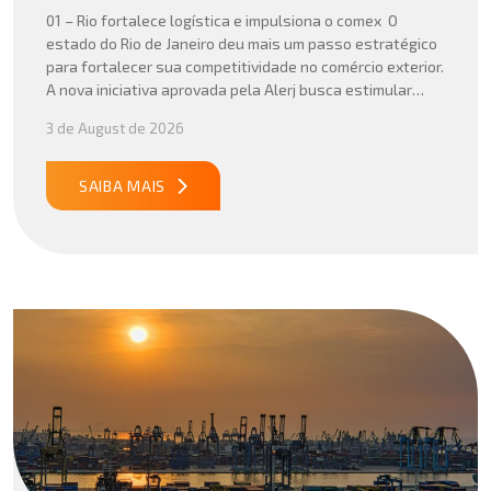
01 – Rio fortalece logística e impulsiona o comex O
estado do Rio de Janeiro deu mais um passo estratégico
para fortalecer sua competitividade no comércio exterior.
A nova iniciativa aprovada pela Alerj busca estimular
operações logísticas e ampliar a atratividade do estado
3 de August de 2026
para empresas que atuam com importação e exportação,
especialmente em setores que […]
SAIBA MAIS