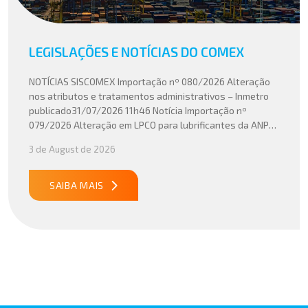
LEGISLAÇÕES E NOTÍCIAS DO COMEX
NOTÍCIAS SISCOMEX Importação nº 080/2026 Alteração
nos atributos e tratamentos administrativos – Inmetro
publicado31/07/2026 11h46 Notícia Importação nº
079/2026 Alteração em LPCO para lubrificantes da ANP
publicado30/07/2026 20h46 Notícia Importação nº
3 de August de 2026
078/2026 Atualização do cálculo do Imposto de
Importação no Acordo Mercosul – União Europeia
publicado29/07/2026 18h47 Notícia PUBLICADO DOU
SAIBA MAIS
31/07/26 ATO CONJUNTO RFB/CGIBS Nº […]