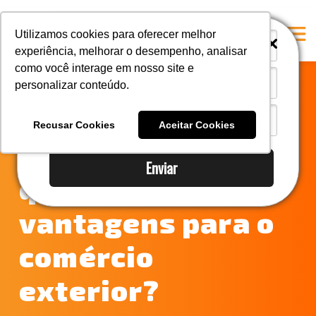
i
i
Utilizamos cookies para oferecer melhor
experiência, melhorar o desempenho, analisar
como você interage em nosso site e
personalizar conteúdo.
Home
Acordo Mercosul-
A Mastersul
Recusar Cookies
Aceitar Cookies
União Europeia:
#33 (no title)
Enviar
Integridade
quais são as reais
#35 (no title)
vantagens para o
Blog
comércio
#37 (no title)
#38 (no title)
exterior?