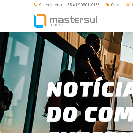
Atendimento: +55 41 99661-0135
Chat
Á
Home
A Mastersul
#33 (no title)
Integridade
#35 (no title)
Blog
#37 (no title)
#38 (no title)