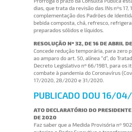
Prorroga o prazo da Consulta Pública est
dias, que trata da revisão das INs nºs 17,
complementação dos Padrões de Identidad
bebida composta, chá, refresco, refrigera
preparados sólidos e líquidos.
RESOLUÇÃO Nº 32, DE 16 DE ABRIL D
Concede redução temporária, para zero p
ao amparo do art. 50, alínea “d”, do Trat
Decreto Legislativo nº 66/1981, para os it
combate à pandemia do Coronavírus (Covi
17/2020, 28/2020 e 31/2020.
PUBLICADO DOU 16/04
ATO DECLARATÓRIO DO PRESIDENTE
DE 2020
Faz saber que a Medida Provisória nº 902
autoriza o Poder Executivo a transforma