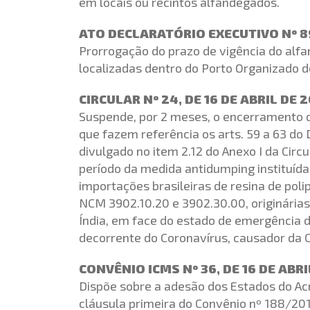
em locais ou recintos alfandegados.
ATO DECLARATÓRIO EXECUTIVO Nº 89
Prorrogação do prazo de vigência do alf
localizadas dentro do Porto Organizado d
CIRCULAR Nº 24, DE 16 DE ABRIL DE 
Suspende, por 2 meses, o encerramento d
que fazem referência os arts. 59 a 63 d
divulgado no item 2.12 do Anexo I da Circu
período da medida antidumping instituíd
importações brasileiras de resina de pol
NCM 3902.10.20 e 3902.30.00, originárias d
Índia, em face do estado de emergência d
decorrente do Coronavírus, causador da C
CONVÊNIO ICMS Nº 36, DE 16 DE ABR
Dispõe sobre a adesão dos Estados do Acr
cláusula primeira do Convênio nº 188/201