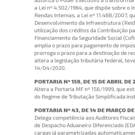
a Lei nº 4.502/1964, que dispõe sobre o 
Rendas Internas, a Lei nº 11.488/2007, qu
Desenvolvimento da Infraestrutura (Reid
utilização dos créditos da Contribuição p
Financiamento da Seguridade Social (Cofi
amplia o prazo para pagamento de imposto
prorroga o prazo para a destinação de re
altera a legislação tributária federal, te
14/04/2020.
PORTARIA Nº 158, DE 15 DE ABRIL DE
Altera a Portaria MF nº 156/1999, que est
do Regime de Tributação Simplificada ins
PORTARIA Nº 43, DE 14 DE MARÇO D
Delega competência aos Auditores Fiscais
de Despacho Aduaneiro Diferenciado (EDA
cargas já parametrizadas automaticament