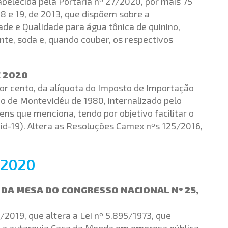
abelecida pela Portaria nº 27/2020, por mais 75
 18 e 19, de 2013, que dispõem sobre a
e e Qualidade para água tônica de quinino,
nte, soda e, quando couber, os respectivos
E 2020
or cento, da alíquota do Imposto de Importação
ado de Montevidéu de 1980, internalizado pelo
ens que menciona, tendo por objetivo facilitar o
d-19). Altera as Resoluções Camex nºs 125/2016,
/2020
 DA MESA DO CONGRESSO NACIONAL Nº 25,
/2019, que altera a Lei nº 5.895/1973, que
r a autarquia Casa da Moeda em empresa pública,