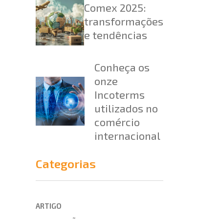
Comex 2025:
transformações
e tendências
Conheça os
onze
Incoterms
utilizados no
comércio
internacional
Categorias
ARTIGO