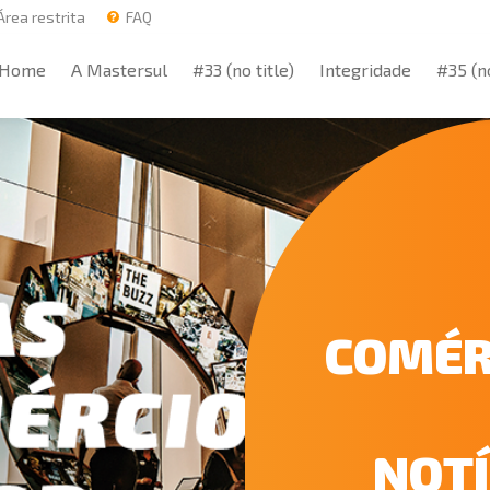
rea restrita
FAQ
Home
A Mastersul
#33 (no title)
Integridade
#35 (no
Home
A Mastersul
#33 (no title)
Integridade
#35 (no
COMÉR
NOTÍ