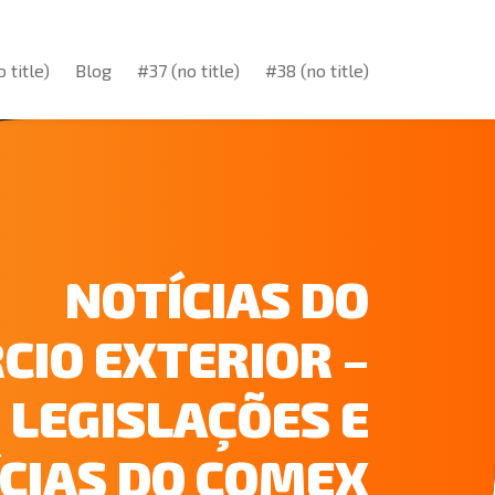
 title)
Blog
#37 (no title)
#38 (no title)
 title)
Blog
#37 (no title)
#38 (no title)
NOTÍCIAS DO
CIO EXTERIOR –
LEGISLAÇÕES E
CIAS DO COMEX