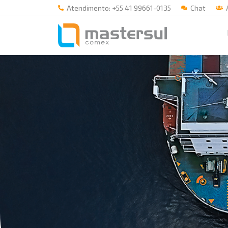
Atendimento: +55 41 99661-0135
Chat
Á
Home
A Mastersul
#33 (no title)
Integridade
#35 (no title)
Blog
#37 (no title)
#38 (no title)