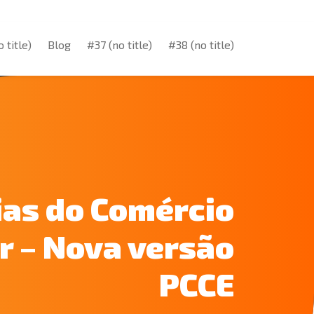
 title)
Blog
#37 (no title)
#38 (no title)
 title)
Blog
#37 (no title)
#38 (no title)
ias do Comércio
r – Nova versão
PCCE