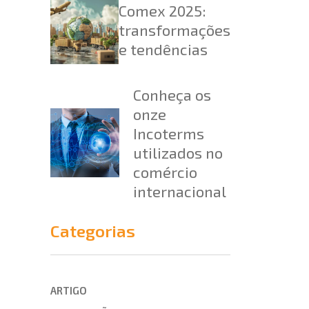
Comex 2025:
transformações
e tendências
Conheça os
onze
Incoterms
utilizados no
comércio
internacional
Categorias
ARTIGO