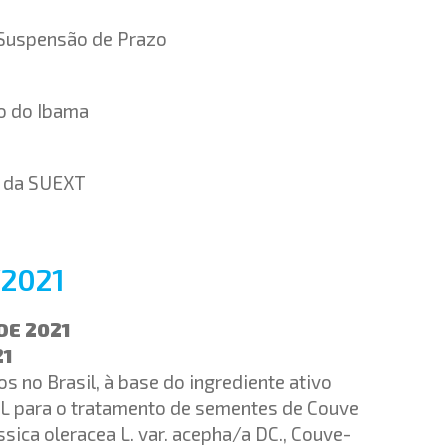
 Suspensão de Prazo
o do Ibama
a da SUEXT
2021
 DE 2021
21
s no Brasil, à base do ingrediente ativo
L para o tratamento de sementes de Couve
rassica oleracea L. var. acepha/a DC., Couve-