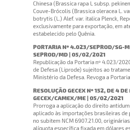
Chinesa (Brassica rapa L subsp. pekinens
Couve-Brócolis (Brassica oleracea L. var.
botrytis (L.) Alef. var. italica Plenck, Re
exclusivamente para exportação, em ate
estabelecido pelo Quênia.
PORTARIA Nº 4.023/SEPROD/SG-MD
SEPROD/MD | 05/02/2021
Republicação da Portaria nº 4.023/2020
de Defesa (Liprode) sujeitos ao tratame
Ministério da Defesa. Revoga a Portaria
RESOLUÇÃO GECEX Nº 152, DE 4 DE
GECEX/CAMEX/ME | 05/02/2021
Prorroga a aplicação do direito antidum
aplicado às importações brasileiras de
no subitem NCM 6907.21.00, originárias 
alíquota específica fixada em dólares 