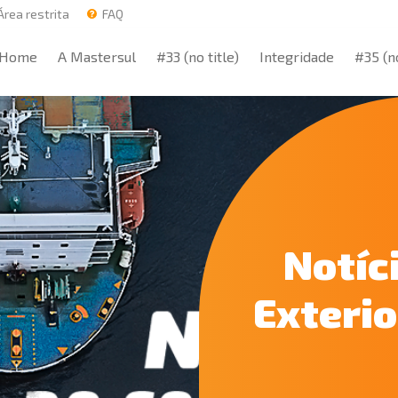
rea restrita
FAQ
Home
A Mastersul
#33 (no title)
Integridade
#35 (no
Home
A Mastersul
#33 (no title)
Integridade
#35 (no
Notíc
Exterio