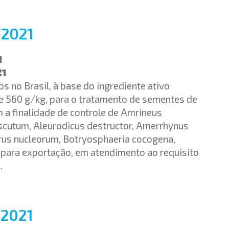
2021
1
21
s no Brasil, à base do ingrediente ativo
e 560 g/kg, para o tratamento de sementes de
m a finalidade de controle de Amrineus
cutum, Aleurodicus destructor, Amerrhynus
erus nucleorum, Botryosphaeria cocogena,
e para exportação, em atendimento ao requisito
.
2021