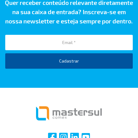
Quer receber conteúdo relevante diretamente
na sua caixa de entrada? Inscreva-se em
nossa newsletter e esteja sempre por dentro.
Cadastrar
i
i
i
i