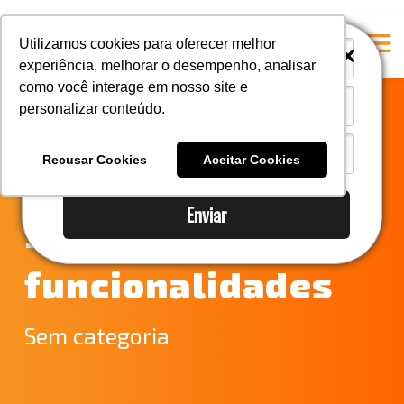
i
i
Utilizamos cookies para oferecer melhor
experiência, melhorar o desempenho, analisar
como você interage em nosso site e
personalizar conteúdo.
Home
Notícias do
A Mastersul
Recusar Cookies
Aceitar Cookies
comércio exterior
#33 (no title)
Enviar
Integridade
– novas
#35 (no title)
funcionalidades
Blog
#37 (no title)
Sem categoria
#38 (no title)