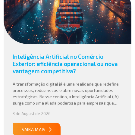
Inteligência Artificial no Comércio
Exterior: eficiência operacional ou nova
vantagem competitiva?
A transformação digital já é uma realidade que redefine
processos, reduz riscos e abre novas oportunidades
estratégicas. Nesse cenário, a Inteligência Artificial (IA)
surge como uma aliada poderosa para empresas que
buscam mais agilidade, precisão e competitividade em
3 de August de 2026
suas operações internacionais. Mais do que automatizar
tarefas, a IA vem sendo aplicada para interpretar dados
complexos, […]
SAIBA MAIS