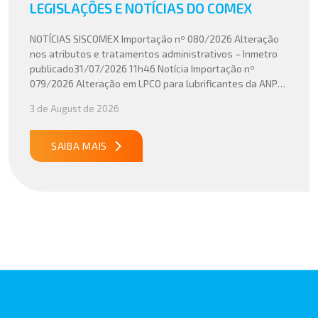
LEGISLAÇÕES E NOTÍCIAS DO COMEX
NOTÍCIAS SISCOMEX Importação nº 080/2026 Alteração
nos atributos e tratamentos administrativos – Inmetro
publicado31/07/2026 11h46 Notícia Importação nº
079/2026 Alteração em LPCO para lubrificantes da ANP
publicado30/07/2026 20h46 Notícia Importação nº
3 de August de 2026
078/2026 Atualização do cálculo do Imposto de
Importação no Acordo Mercosul – União Europeia
publicado29/07/2026 18h47 Notícia PUBLICADO DOU
SAIBA MAIS
31/07/26 ATO CONJUNTO RFB/CGIBS Nº […]