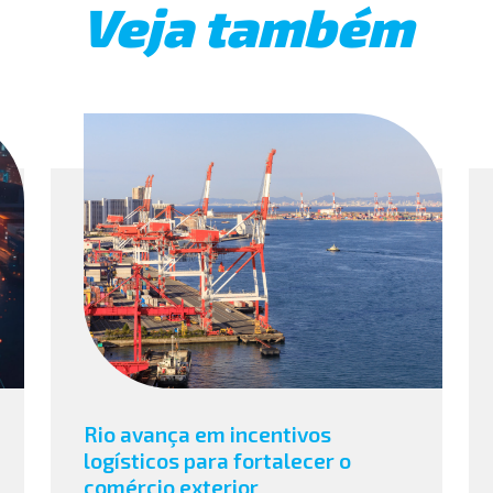
Veja também
Rio avança em incentivos
logísticos para fortalecer o
comércio exterior