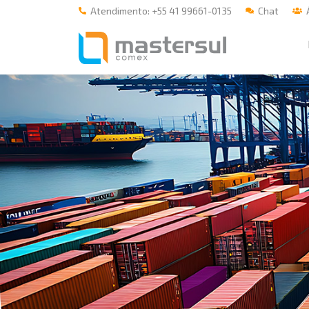
Atendimento: +55 41 99661-0135
Chat
Á
Home
A Mastersul
#33 (no title)
Integridade
#35 (no title)
Blog
#37 (no title)
#38 (no title)