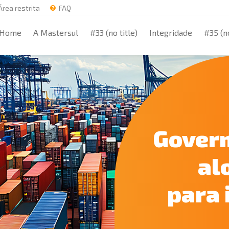
rea restrita
FAQ
Home
A Mastersul
#33 (no title)
Integridade
#35 (no
Home
A Mastersul
#33 (no title)
Integridade
#35 (no
Gover
al
para 