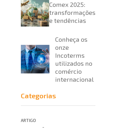
Comex 2025:
transformações
e tendências
Conheça os
onze
Incoterms
utilizados no
comércio
internacional
Categorias
ARTIGO