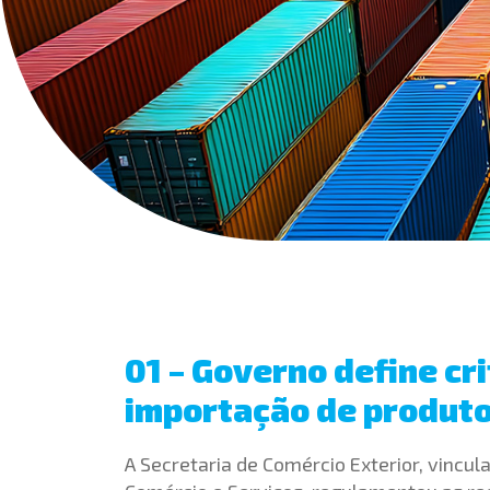
01 – Governo define cr
importação de produt
A Secretaria de Comércio Exterior, vincul