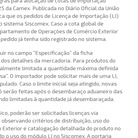
gras para alocação de cotas de importação
 da Camex. Publicada no Diário Oficial da União
ca que os pedidos de Licença de Importação (LI)
o sistema Siscomex. Caso a cota global de
epartamento de Operações de Comércio Exterior
pedido já tenha sido registrado no sistema.
uir no campo “Especificação” da ficha
a dos detalhes da mercadoria. Para produtos do
ialmente limitada a quantidade máxima definida
a”. O importador pode solicitar mais de uma LI,
ulado. Caso o limite inicial seja atingido, novas
serão feitas após o desembaraço aduaneiro das
ndo limitadas à quantidade já desembaraçada.
co, poderão ser solicitadas licenças via
observando critérios de distribuição, uso do
 Exterior e catalogação detalhada do produto no
o o uso do módulo LI no Siscomex. A portaria