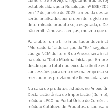
Comércio e Serviços, regulamentou as re
estabelecidas pela Resolução nº 686/2025
em 17 de janeiro de 2025, a medida desta
serão analisados por ordem de registro n
determinado produto seja esgotada, o D
não emitirá novas licenças, mesmo que o 
Para obter uma LI, o importador deve incl
“Mercadoria” a descrição do “Ex”, seguid
código NCM do item B do Anexo, será inic
na coluna “Cota Máxima Inicial por Empres
desde que o total não exceda o limite estip
concessões para uma mesma empresa só 
mercadorias previamente licenciadas, se
No caso de produtos listados no Anexo Úni
Declaração Única de Importação (Duimp), 
módulo LPCO no Portal Único de Comércio
módulo Catálogo de Produtos, dispensand