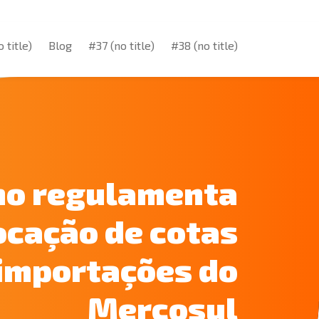
 title)
Blog
#37 (no title)
#38 (no title)
 title)
Blog
#37 (no title)
#38 (no title)
no regulamenta
ocação de cotas
importações do
Mercosul