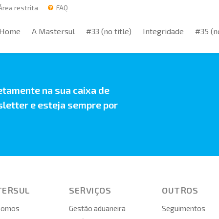
rea restrita
FAQ
Home
A Mastersul
#33 (no title)
Integridade
#35 (no
Home
A Mastersul
#33 (no title)
Integridade
#35 (no
etamente na sua caixa de
letter e esteja sempre por
TERSUL
SERVIÇOS
OUTROS
somos
Gestão aduaneira
Seguimentos