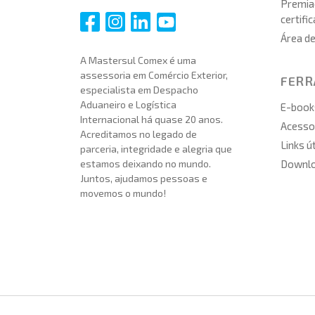
Premia
certifi
i
i
i
i
Área d
A Mastersul Comex é uma
assessoria em Comércio Exterior,
FER
especialista em Despacho
Aduaneiro e Logística
E-book
Internacional há quase 20 anos.
Acesso 
Acreditamos no legado de
Links ú
parceria, integridade e alegria que
Downl
estamos deixando no mundo.
Juntos, ajudamos pessoas e
movemos o mundo!