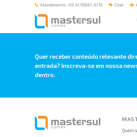
Atendimento: +55 41 99661-0135
Chat
Á
Home
A Mastersul
Quer receber conteúdo relevante dir
#33 (no title)
entrada? Inscreva-se em nossa news
dentro.
Integridade
#35 (no title)
Blog
#37 (no title)
MAS
#38 (no title)
Quem 