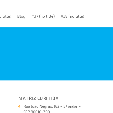
 title)
Blog
#37 (no title)
#38 (no title)
 title)
Blog
#37 (no title)
#38 (no title)
MATRIZ CURITIBA
Rua João Negrão, 162 – 5º andar –
CEP 80010-200