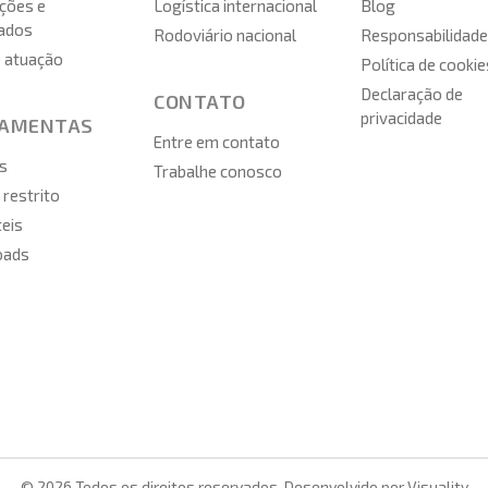
ções e
Logística internacional
Blog
cados
Rodoviário nacional
Responsabilidade
e atuação
Política de cookie
Declaração de
CONTATO
privacidade
RAMENTAS
Entre em contato
s
Trabalhe conosco
restrito
teis
oads
© 2026 Todos os direitos reservados. Desenvolvido por
Visuality