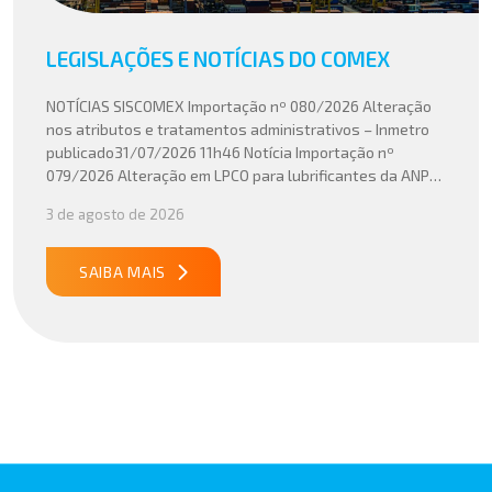
LEGISLAÇÕES E NOTÍCIAS DO COMEX
NOTÍCIAS SISCOMEX Importação nº 080/2026 Alteração
nos atributos e tratamentos administrativos – Inmetro
publicado31/07/2026 11h46 Notícia Importação nº
079/2026 Alteração em LPCO para lubrificantes da ANP
publicado30/07/2026 20h46 Notícia Importação nº
3 de agosto de 2026
078/2026 Atualização do cálculo do Imposto de
Importação no Acordo Mercosul – União Europeia
publicado29/07/2026 18h47 Notícia PUBLICADO DOU
SAIBA MAIS
31/07/26 ATO CONJUNTO RFB/CGIBS Nº […]