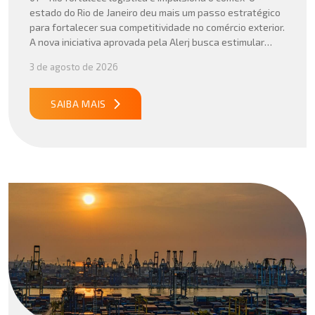
estado do Rio de Janeiro deu mais um passo estratégico
para fortalecer sua competitividade no comércio exterior.
A nova iniciativa aprovada pela Alerj busca estimular
operações logísticas e ampliar a atratividade do estado
3 de agosto de 2026
para empresas que atuam com importação e exportação,
especialmente em setores que […]
SAIBA MAIS