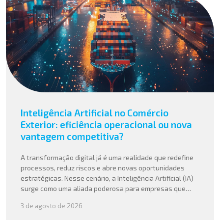
Inteligência Artificial no Comércio
Exterior: eficiência operacional ou nova
vantagem competitiva?
A transformação digital já é uma realidade que redefine
processos, reduz riscos e abre novas oportunidades
estratégicas. Nesse cenário, a Inteligência Artificial (IA)
surge como uma aliada poderosa para empresas que
buscam mais agilidade, precisão e competitividade em
3 de agosto de 2026
suas operações internacionais. Mais do que automatizar
tarefas, a IA vem sendo aplicada para interpretar dados