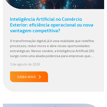
Inteligência Artificial no Comércio
Exterior: eficiência operacional ou nova
vantagem competitiva?
A transformação digital já é uma realidade que redefine
processos, reduz riscos e abre novas oportunidades
estratégicas. Nesse cenário, a Inteligência Artificial (IA)
surge como uma aliada poderosa para empresas que
buscam mais agilidade, precisão e competitividade em
3 de agosto de 2026
suas operações internacionais. Mais do que automatizar
tarefas, a IA vem sendo aplicada para interpretar dados
complexos, […]
SAIBA MAIS