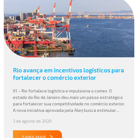
Rio avança em incentivos logísticos para
fortalecer o comércio exterior
01 – Rio fortalece logística e impulsiona o comex O
estado do Rio de Janeiro deu mais um passo estratégico
para fortalecer sua competitividade no comércio exterior.
A nova iniciativa aprovada pela Alerj busca estimular
operações logísticas e ampliar a atratividade do estado
3 de agosto de 2026
para empresas que atuam com importação e exportação,
especialmente em setores que […]
SAIBA MAIS