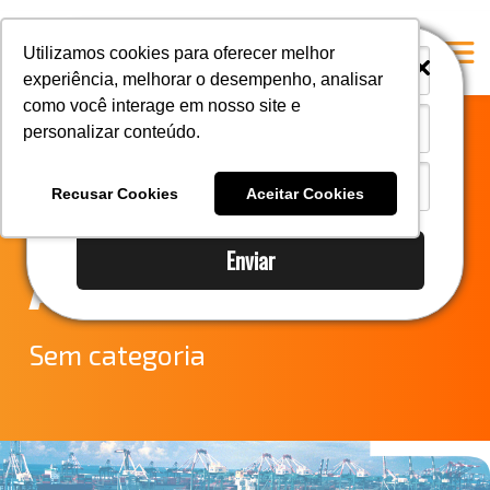
i
i
Utilizamos cookies para oferecer melhor
experiência, melhorar o desempenho, analisar
como você interage em nosso site e
personalizar conteúdo.
Home
Atualização dos
A Mastersul
Recusar Cookies
Aceitar Cookies
processos da
Serviços
Enviar
Integridade
ANVISA: OS47
Responsabilidade social
Blog
Sem categoria
E-books
Contato