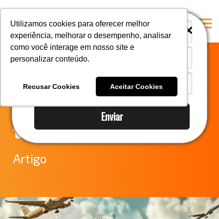
i
i
Utilizamos cookies para oferecer melhor
experiência, melhorar o desempenho, analisar
como você interage em nosso site e
personalizar conteúdo.
Home
Comex 2025:
A Mastersul
Recusar Cookies
Aceitar Cookies
transformações e
Serviços
Enviar
Integridade
tendências
Responsabilidade social
Blog
Artigo
E-books
Contato