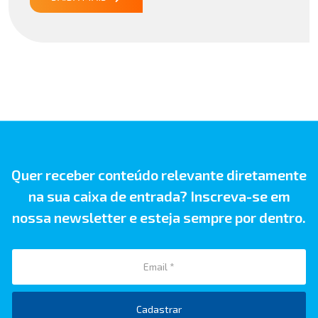
31/07/26 ATO CONJUNTO RFB/CGIBS Nº […]
Quer receber conteúdo relevante diretamente
na sua caixa de entrada? Inscreva-se em
nossa newsletter e esteja sempre por dentro.
Cadastrar