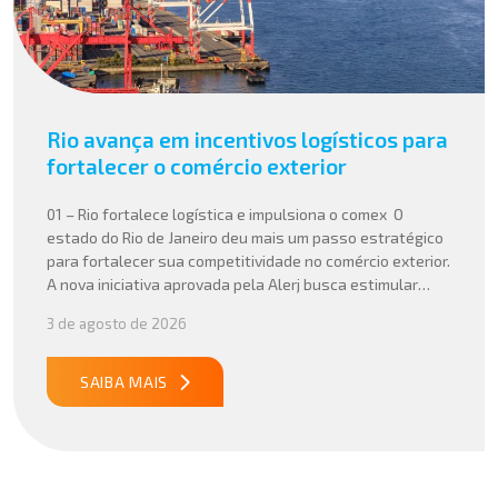
Rio avança em incentivos logísticos para
fortalecer o comércio exterior
01 – Rio fortalece logística e impulsiona o comex O
estado do Rio de Janeiro deu mais um passo estratégico
para fortalecer sua competitividade no comércio exterior.
A nova iniciativa aprovada pela Alerj busca estimular
operações logísticas e ampliar a atratividade do estado
3 de agosto de 2026
para empresas que atuam com importação e exportação,
especialmente em setores que […]
SAIBA MAIS