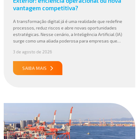
Exterior: eficiência operacional ou nova
vantagem competitiva?
A transformação digital já é uma realidade que redefine
processos, reduz riscos e abre novas oportunidades
estratégicas. Nesse cenário, a Inteligência Artificial (IA)
surge como uma aliada poderosa para empresas que
buscam mais agilidade, precisão e competitividade em
3 de agosto de 2026
suas operações internacionais. Mais do que automatizar
tarefas, a IA vem sendo aplicada para interpretar dados
complexos, […]
SAIBA MAIS