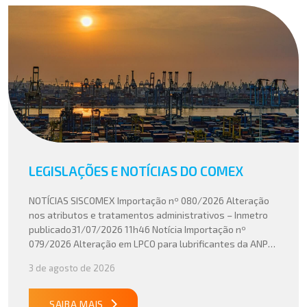
LEGISLAÇÕES E NOTÍCIAS DO COMEX
NOTÍCIAS SISCOMEX Importação nº 080/2026 Alteração
nos atributos e tratamentos administrativos – Inmetro
publicado31/07/2026 11h46 Notícia Importação nº
079/2026 Alteração em LPCO para lubrificantes da ANP
publicado30/07/2026 20h46 Notícia Importação nº
3 de agosto de 2026
078/2026 Atualização do cálculo do Imposto de
Importação no Acordo Mercosul – União Europeia
publicado29/07/2026 18h47 Notícia PUBLICADO DOU
SAIBA MAIS