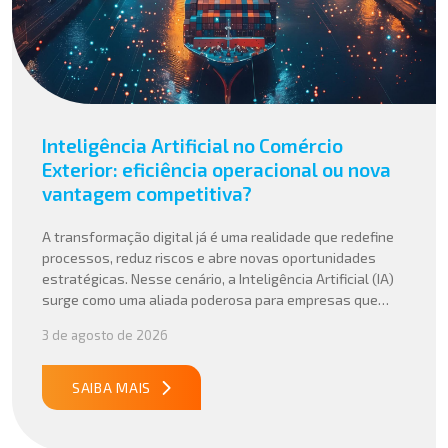
Inteligência Artificial no Comércio
Exterior: eficiência operacional ou nova
vantagem competitiva?
A transformação digital já é uma realidade que redefine
processos, reduz riscos e abre novas oportunidades
estratégicas. Nesse cenário, a Inteligência Artificial (IA)
surge como uma aliada poderosa para empresas que
buscam mais agilidade, precisão e competitividade em
3 de agosto de 2026
suas operações internacionais. Mais do que automatizar
tarefas, a IA vem sendo aplicada para interpretar dados
complexos, […]
SAIBA MAIS