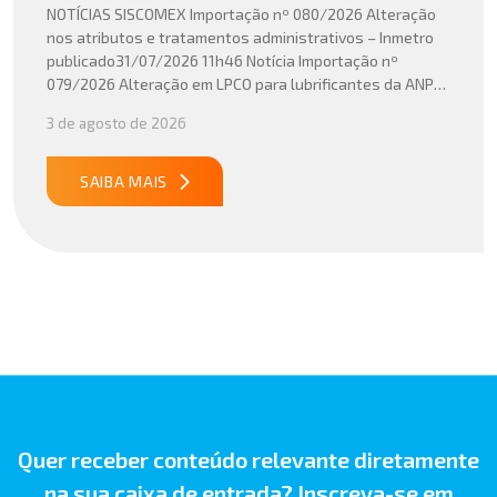
NOTÍCIAS SISCOMEX Importação nº 080/2026 Alteração
nos atributos e tratamentos administrativos – Inmetro
publicado31/07/2026 11h46 Notícia Importação nº
079/2026 Alteração em LPCO para lubrificantes da ANP
publicado30/07/2026 20h46 Notícia Importação nº
3 de agosto de 2026
078/2026 Atualização do cálculo do Imposto de
Importação no Acordo Mercosul – União Europeia
publicado29/07/2026 18h47 Notícia PUBLICADO DOU
SAIBA MAIS
31/07/26 ATO CONJUNTO RFB/CGIBS Nº […]
Quer receber conteúdo relevante diretamente
na sua caixa de entrada? Inscreva-se em