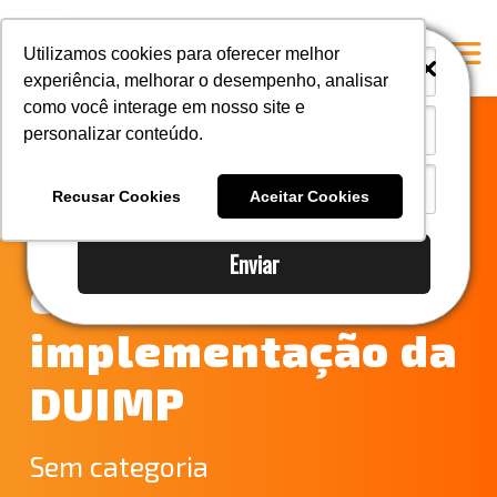
i
i
Utilizamos cookies para oferecer melhor
experiência, melhorar o desempenho, analisar
como você interage em nosso site e
personalizar conteúdo.
Home
Fique por dentro
A Mastersul
Recusar Cookies
Aceitar Cookies
dos próximo
Serviços
Enviar
Integridade
capítulos da
Responsabilidade social
implementação da
Blog
DUIMP
E-books
Contato
Sem categoria