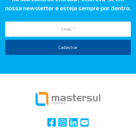
nossa newsletter e esteja sempre por dentro.
Cadastrar
i
i
i
i