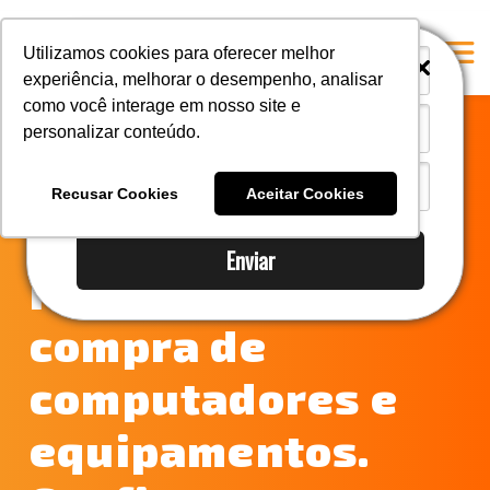
i
i
Utilizamos cookies para oferecer melhor
experiência, melhorar o desempenho, analisar
como você interage em nosso site e
personalizar conteúdo.
Home
Imposto de
A Mastersul
Recusar Cookies
Aceitar Cookies
Importação é
Serviços
Enviar
Integridade
reduzido na
Responsabilidade social
compra de
Blog
computadores e
E-books
Contato
equipamentos.