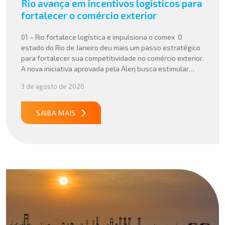
Rio avança em incentivos logísticos para
fortalecer o comércio exterior
01 – Rio fortalece logística e impulsiona o comex O
estado do Rio de Janeiro deu mais um passo estratégico
para fortalecer sua competitividade no comércio exterior.
A nova iniciativa aprovada pela Alerj busca estimular
operações logísticas e ampliar a atratividade do estado
3 de agosto de 2026
para empresas que atuam com importação e exportação,
especialmente em setores que […]
SAIBA MAIS