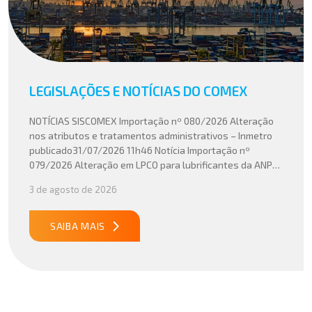
LEGISLAÇÕES E NOTÍCIAS DO COMEX
NOTÍCIAS SISCOMEX Importação nº 080/2026 Alteração
nos atributos e tratamentos administrativos – Inmetro
publicado31/07/2026 11h46 Notícia Importação nº
079/2026 Alteração em LPCO para lubrificantes da ANP
publicado30/07/2026 20h46 Notícia Importação nº
3 de agosto de 2026
078/2026 Atualização do cálculo do Imposto de
Importação no Acordo Mercosul – União Europeia
publicado29/07/2026 18h47 Notícia PUBLICADO DOU
SAIBA MAIS
31/07/26 ATO CONJUNTO RFB/CGIBS Nº […]