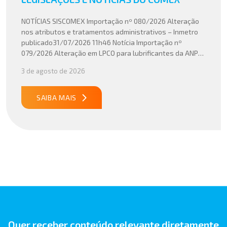
NOTÍCIAS SISCOMEX Importação nº 080/2026 Alteração
nos atributos e tratamentos administrativos – Inmetro
publicado31/07/2026 11h46 Notícia Importação nº
079/2026 Alteração em LPCO para lubrificantes da ANP
publicado30/07/2026 20h46 Notícia Importação nº
3 de agosto de 2026
078/2026 Atualização do cálculo do Imposto de
Importação no Acordo Mercosul – União Europeia
publicado29/07/2026 18h47 Notícia PUBLICADO DOU
SAIBA MAIS
31/07/26 ATO CONJUNTO RFB/CGIBS Nº […]
Quer receber conteúdo relevante diretamente