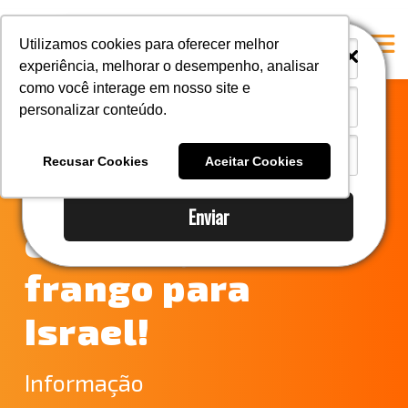
i
i
Utilizamos cookies para oferecer melhor
experiência, melhorar o desempenho, analisar
como você interage em nosso site e
personalizar conteúdo.
Home
Brasil se torna
A Mastersul
Recusar Cookies
Aceitar Cookies
pioneiro na
Serviços
Enviar
Integridade
exportação de
Responsabilidade social
frango para
Blog
Israel!
E-books
Contato
Informação