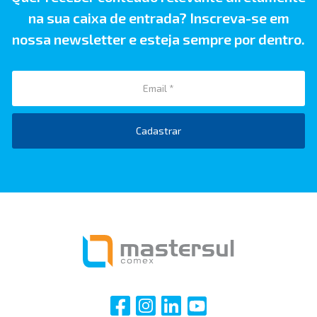
na sua caixa de entrada? Inscreva-se em
nossa newsletter e esteja sempre por dentro.
Cadastrar
i
i
i
i