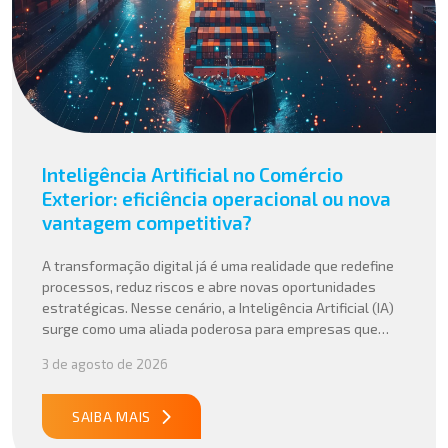
Inteligência Artificial no Comércio
Exterior: eficiência operacional ou nova
vantagem competitiva?
A transformação digital já é uma realidade que redefine
processos, reduz riscos e abre novas oportunidades
estratégicas. Nesse cenário, a Inteligência Artificial (IA)
surge como uma aliada poderosa para empresas que
buscam mais agilidade, precisão e competitividade em
3 de agosto de 2026
suas operações internacionais. Mais do que automatizar
tarefas, a IA vem sendo aplicada para interpretar dados
complexos, […]
SAIBA MAIS