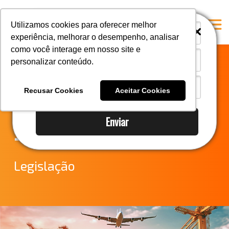
i
i
Utilizamos cookies para oferecer melhor
experiência, melhorar o desempenho, analisar
como você interage em nosso site e
personalizar conteúdo.
Home
Notícias do
A Mastersul
Recusar Cookies
Aceitar Cookies
Comércio Exterior
Serviços
Enviar
Integridade
– Semana 06
Responsabilidade social
Blog
Legislação
E-books
Contato