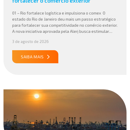
fortalecer o comércio exterior
01 – Rio fortalece logística e impulsiona o comex O
estado do Rio de Janeiro deu mais um passo estratégico
para fortalecer sua competitividade no comércio exterior.
A nova iniciativa aprovada pela Alerj busca estimular
operações logísticas e ampliar a atratividade do estado
3 de agosto de 2026
para empresas que atuam com importação e exportação,
especialmente em setores que […]
SAIBA MAIS