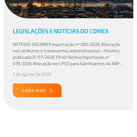
LEGISLAÇÕES E NOTÍCIAS DO COMEX
NOTÍCIAS SISCOMEX Importação nº 080/2026 Alteração
nos atributos e tratamentos administrativos – Inmetro
publicado31/07/2026 11h46 Notícia Importação nº
079/2026 Alteração em LPCO para lubrificantes da ANP
publicado30/07/2026 20h46 Notícia Importação nº
3 de agosto de 2026
078/2026 Atualização do cálculo do Imposto de
Importação no Acordo Mercosul – União Europeia
publicado29/07/2026 18h47 Notícia PUBLICADO DOU
SAIBA MAIS
31/07/26 ATO CONJUNTO RFB/CGIBS Nº […]