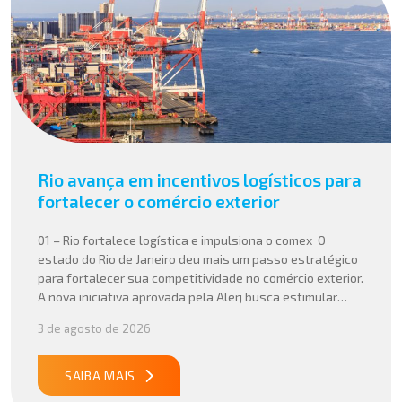
Rio avança em incentivos logísticos para
fortalecer o comércio exterior
01 – Rio fortalece logística e impulsiona o comex O
estado do Rio de Janeiro deu mais um passo estratégico
para fortalecer sua competitividade no comércio exterior.
A nova iniciativa aprovada pela Alerj busca estimular
operações logísticas e ampliar a atratividade do estado
3 de agosto de 2026
para empresas que atuam com importação e exportação,
especialmente em setores que […]
SAIBA MAIS