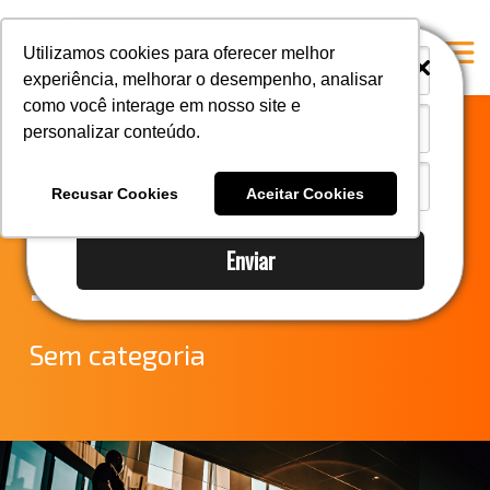
i
i
Utilizamos cookies para oferecer melhor
experiência, melhorar o desempenho, analisar
como você interage em nosso site e
personalizar conteúdo.
Home
Notícias do
A Mastersul
Recusar Cookies
Aceitar Cookies
Comércio Exterior
Serviços
Enviar
Integridade
– Anuência MD
Responsabilidade social
Blog
Sem categoria
E-books
Contato