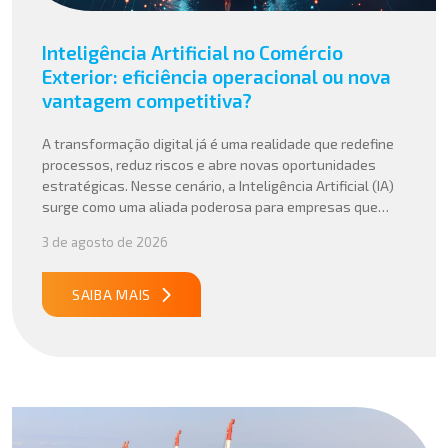
Inteligência Artificial no Comércio
Exterior: eficiência operacional ou nova
vantagem competitiva?
A transformação digital já é uma realidade que redefine
processos, reduz riscos e abre novas oportunidades
estratégicas. Nesse cenário, a Inteligência Artificial (IA)
surge como uma aliada poderosa para empresas que
buscam mais agilidade, precisão e competitividade em
3 de agosto de 2026
suas operações internacionais. Mais do que automatizar
tarefas, a IA vem sendo aplicada para interpretar dados
complexos, […]
SAIBA MAIS