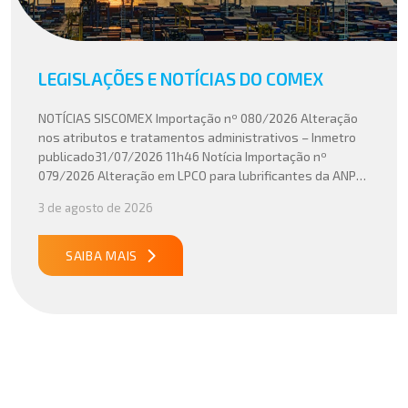
LEGISLAÇÕES E NOTÍCIAS DO COMEX
NOTÍCIAS SISCOMEX Importação nº 080/2026 Alteração
nos atributos e tratamentos administrativos – Inmetro
publicado31/07/2026 11h46 Notícia Importação nº
079/2026 Alteração em LPCO para lubrificantes da ANP
publicado30/07/2026 20h46 Notícia Importação nº
3 de agosto de 2026
078/2026 Atualização do cálculo do Imposto de
Importação no Acordo Mercosul – União Europeia
publicado29/07/2026 18h47 Notícia PUBLICADO DOU
SAIBA MAIS
31/07/26 ATO CONJUNTO RFB/CGIBS Nº […]