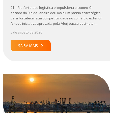
01 – Rio fortalece logística e impulsiona o comex O
estado do Rio de Janeiro deu mais um passo estratégico
para fortalecer sua competitividade no comércio exterior.
A nova iniciativa aprovada pela Alerj busca estimular
operações logísticas e ampliar a atratividade do estado
3 de agosto de 2026
para empresas que atuam com importação e exportação,
especialmente em setores que […]
SAIBA MAIS