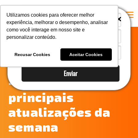
i
i
Utilizamos cookies para oferecer melhor
experiência, melhorar o desempenho, analisar
como você interage em nosso site e
personalizar conteúdo.
Home
Notícias do
A Mastersul
Recusar Cookies
Aceitar Cookies
Comércio Exterior
Serviços
Enviar
Integridade
– conheça as
Responsabilidade social
principais
Blog
atualizações da
E-books
Contato
semana