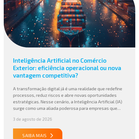
Inteligência Artificial no Comércio
Exterior: eficiência operacional ou nova
vantagem competitiva?
A transformação digital já é uma realidade que redefine
processos, reduz riscos e abre novas oportunidades
estratégicas. Nesse cenário, a Inteligência Artificial (IA)
surge como uma aliada poderosa para empresas que
buscam mais agilidade, precisão e competitividade em
3 de agosto de 2026
suas operações internacionais. Mais do que automatizar
tarefas, a IA vem sendo aplicada para interpretar dados
complexos, […]
SAIBA MAIS