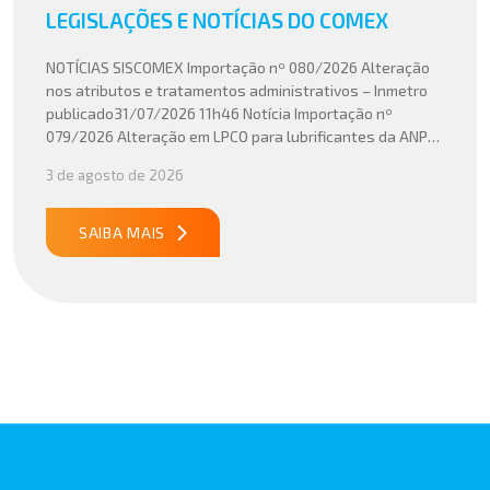
LEGISLAÇÕES E NOTÍCIAS DO COMEX
NOTÍCIAS SISCOMEX Importação nº 080/2026 Alteração
nos atributos e tratamentos administrativos – Inmetro
publicado31/07/2026 11h46 Notícia Importação nº
079/2026 Alteração em LPCO para lubrificantes da ANP
publicado30/07/2026 20h46 Notícia Importação nº
3 de agosto de 2026
078/2026 Atualização do cálculo do Imposto de
Importação no Acordo Mercosul – União Europeia
publicado29/07/2026 18h47 Notícia PUBLICADO DOU
SAIBA MAIS
31/07/26 ATO CONJUNTO RFB/CGIBS Nº […]