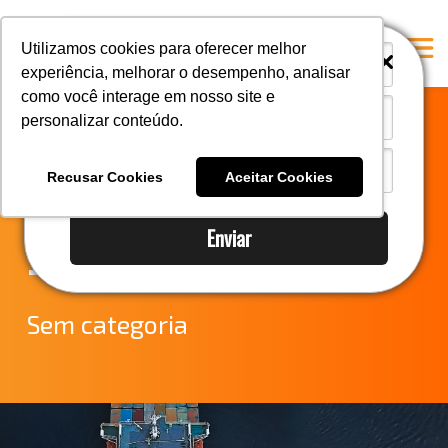
i
i
Utilizamos cookies para oferecer melhor
experiência, melhorar o desempenho, analisar
como você interage em nosso site e
personalizar conteúdo.
Home
Notícias do
A Mastersul
Recusar Cookies
Aceitar Cookies
Comércio Exterior
Serviços
Enviar
Integridade
– DUE
Responsabilidade social
Blog
Sem categoria
E-books
Contato