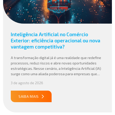
Inteligência Artificial no Comércio
Exterior: eficiência operacional ou nova
vantagem competitiva?
A transformação digital já é uma realidade que redefine
processos, reduz riscos e abre novas oportunidades
estratégicas. Nesse cenário, a Inteligência Artificial (IA)
surge como uma aliada poderosa para empresas que
buscam mais agilidade, precisão e competitividade em
3 de agosto de 2026
suas operações internacionais. Mais do que automatizar
tarefas, a IA vem sendo aplicada para interpretar dados
complexos, […]
SAIBA MAIS