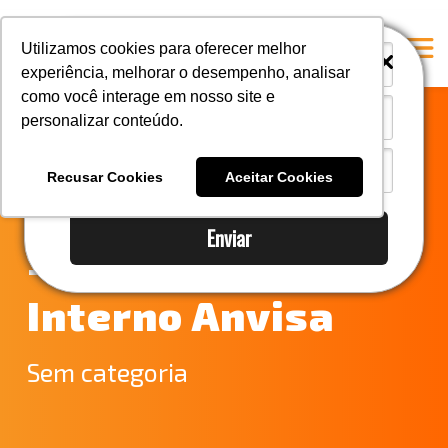
i
i
Utilizamos cookies para oferecer melhor
experiência, melhorar o desempenho, analisar
como você interage em nosso site e
personalizar conteúdo.
Home
Notícias do
A Mastersul
Recusar Cookies
Aceitar Cookies
Comércio Exterior
Serviços
Enviar
Integridade
– Regimento
Responsabilidade social
Interno Anvisa
Blog
E-books
Sem categoria
Contato