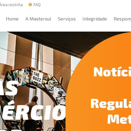
rea restrita
FAQ
Home
A Mastersul
Serviços
Integridade
Respons
Home
A Mastersul
Serviços
Integridade
Respons
Notíc
Regul
Met