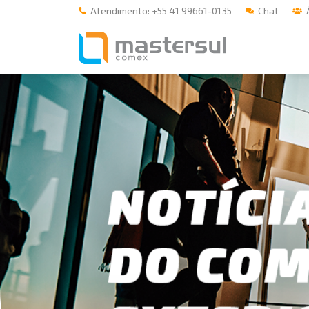
Atendimento: +55 41 99661-0135
Chat
Á
Home
A Mastersul
Serviços
Integridade
Responsabilidade social
Blog
E-books
Contato