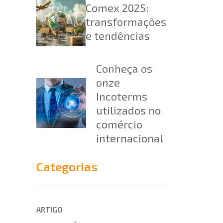
Comex 2025:
transformações
e tendências
Conheça os
onze
Incoterms
utilizados no
comércio
internacional
Categorias
ARTIGO