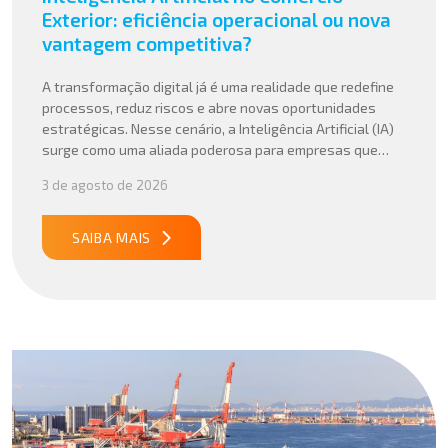
Exterior: eficiência operacional ou nova
vantagem competitiva?
A transformação digital já é uma realidade que redefine
processos, reduz riscos e abre novas oportunidades
estratégicas. Nesse cenário, a Inteligência Artificial (IA)
surge como uma aliada poderosa para empresas que
buscam mais agilidade, precisão e competitividade em
3 de agosto de 2026
suas operações internacionais. Mais do que automatizar
tarefas, a IA vem sendo aplicada para interpretar dados
complexos, […]
SAIBA MAIS