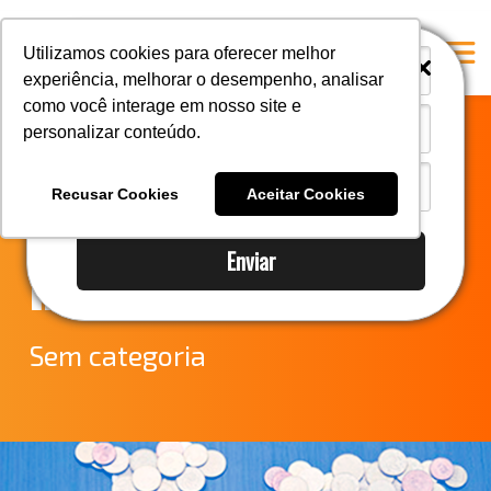
i
i
Utilizamos cookies para oferecer melhor
experiência, melhorar o desempenho, analisar
como você interage em nosso site e
personalizar conteúdo.
Home
SISCOSERV –
A Mastersul
Recusar Cookies
Aceitar Cookies
Legalidade das
Serviços
Enviar
Integridade
multas
Responsabilidade social
Blog
Sem categoria
E-books
Contato