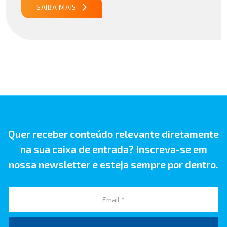
publicado29/07/2026 18h47 Notícia PUBLICADO DOU
SAIBA MAIS
31/07/26 ATO CONJUNTO RFB/CGIBS Nº […]
Quer receber conteúdo relevante diretamente
na sua caixa de entrada? Inscreva-se em
nossa newsletter e esteja sempre por dentro.