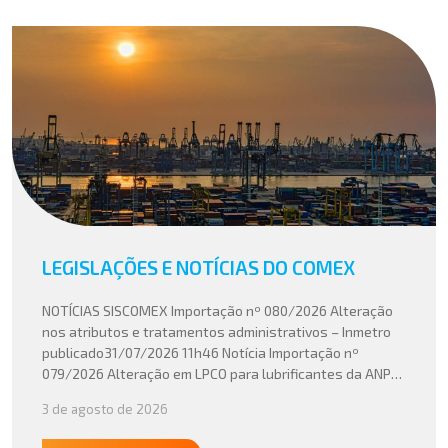
LEGISLAÇÕES E NOTÍCIAS DO COMEX
NOTÍCIAS SISCOMEX Importação nº 080/2026 Alteração
nos atributos e tratamentos administrativos – Inmetro
publicado31/07/2026 11h46 Notícia Importação nº
079/2026 Alteração em LPCO para lubrificantes da ANP
publicado30/07/2026 20h46 Notícia Importação nº
3 de agosto de 2026
078/2026 Atualização do cálculo do Imposto de
Importação no Acordo Mercosul – União Europeia