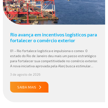
Rio avança em incentivos logísticos para
fortalecer o comércio exterior
01 – Rio fortalece logística e impulsiona o comex O
estado do Rio de Janeiro deu mais um passo estratégico
para fortalecer sua competitividade no comércio exterior.
A nova iniciativa aprovada pela Alerj busca estimular
operações logísticas e ampliar a atratividade do estado
3 de agosto de 2026
para empresas que atuam com importação e exportação,
especialmente em setores que […]
SAIBA MAIS