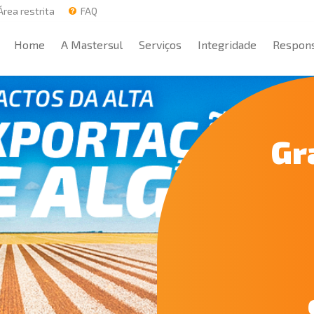
rea restrita
FAQ
Home
A Mastersul
Serviços
Integridade
Respons
Home
A Mastersul
Serviços
Integridade
Respons
Gr