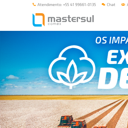
Atendimento: +55 41 99661-0135
Chat
Á
Home
A Mastersul
Serviços
Integridade
Responsabilidade social
Blog
E-books
Contato