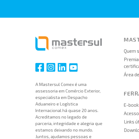
MAS
Quem 
Premia
certifi
i
i
i
i
Área d
A Mastersul Comex é uma
assessoria em Comércio Exterior,
FER
especialista em Despacho
Aduaneiro e Logística
E-book
Internacional há quase 20 anos.
Acesso 
Acreditamos no legado de
Links ú
parceria, integridade e alegria que
Downl
estamos deixando no mundo.
Juntos, ajudamos pessoas e