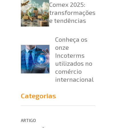
Comex 2025:
transformações
e tendências
Conheça os
onze
Incoterms
utilizados no
comércio
internacional
Categorias
ARTIGO