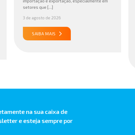
importação e exportação, especialmente em
setores que […]
3 de agosto de 2026
SAIBA MAIS
etamente na sua caixa de
letter e esteja sempre por