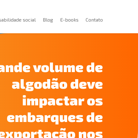
abilidade social
Blog
E-books
Contato
abilidade social
Blog
E-books
Contato
ande volume de
algodão deve
impactar os
embarques de
exportação nos