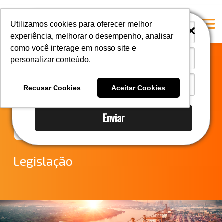
i
i
Utilizamos cookies para oferecer melhor
experiência, melhorar o desempenho, analisar
como você interage em nosso site e
personalizar conteúdo.
Home
LEGISLAÇÕES E
A Mastersul
Recusar Cookies
Aceitar Cookies
NOTÍCIAS DO
Serviços
Enviar
Integridade
COMEX
Responsabilidade social
Blog
Legislação
E-books
Contato