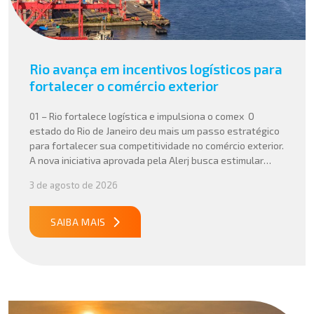
Rio avança em incentivos logísticos para
fortalecer o comércio exterior
01 – Rio fortalece logística e impulsiona o comex O
estado do Rio de Janeiro deu mais um passo estratégico
para fortalecer sua competitividade no comércio exterior.
A nova iniciativa aprovada pela Alerj busca estimular
operações logísticas e ampliar a atratividade do estado
3 de agosto de 2026
para empresas que atuam com importação e exportação,
especialmente em setores que […]
SAIBA MAIS