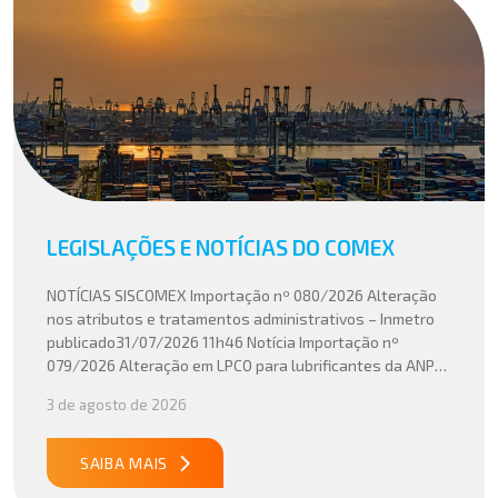
LEGISLAÇÕES E NOTÍCIAS DO COMEX
NOTÍCIAS SISCOMEX Importação nº 080/2026 Alteração
nos atributos e tratamentos administrativos – Inmetro
publicado31/07/2026 11h46 Notícia Importação nº
079/2026 Alteração em LPCO para lubrificantes da ANP
publicado30/07/2026 20h46 Notícia Importação nº
3 de agosto de 2026
078/2026 Atualização do cálculo do Imposto de
Importação no Acordo Mercosul – União Europeia
publicado29/07/2026 18h47 Notícia PUBLICADO DOU
SAIBA MAIS
31/07/26 ATO CONJUNTO RFB/CGIBS Nº […]