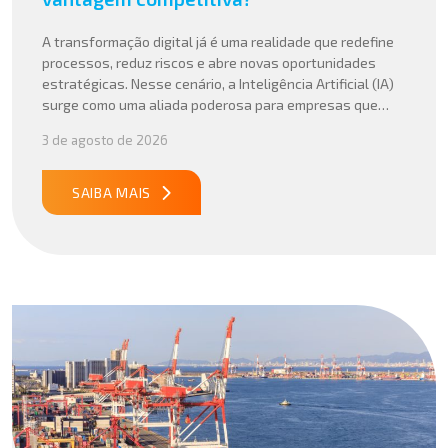
A transformação digital já é uma realidade que redefine
processos, reduz riscos e abre novas oportunidades
estratégicas. Nesse cenário, a Inteligência Artificial (IA)
surge como uma aliada poderosa para empresas que
buscam mais agilidade, precisão e competitividade em
3 de agosto de 2026
suas operações internacionais. Mais do que automatizar
tarefas, a IA vem sendo aplicada para interpretar dados
complexos, […]
SAIBA MAIS