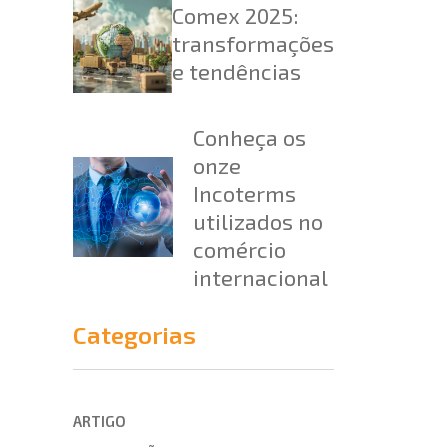
Comex 2025:
transformações
e tendências
Conheça os
onze
Incoterms
utilizados no
comércio
internacional
Categorias
ARTIGO