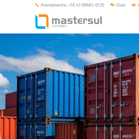
Atendimento: +55 41 99661-0135
Chat
Á
Home
A Mastersul
Serviços
Integridade
Responsabilidade social
Blog
E-books
Contato