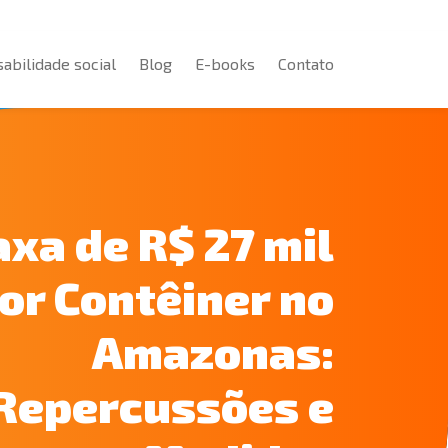
abilidade social
Blog
E-books
Contato
abilidade social
Blog
E-books
Contato
xa de R$ 27 mil
or Contêiner no
Amazonas:
Repercussões e