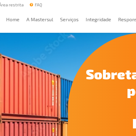
rea restrita
FAQ
Home
A Mastersul
Serviços
Integridade
Respons
Home
A Mastersul
Serviços
Integridade
Respons
Sobreta
p