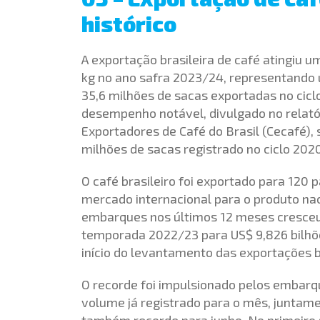
histórico
A exportação brasileira de café atingiu u
kg no ano safra 2023/24, representando 
35,6 milhões de sacas exportadas no ciclo
desempenho notável, divulgado no relató
Exportadores de Café do Brasil (Cecafé),
milhões de sacas registrado no ciclo 202
O café brasileiro foi exportado para 120 
mercado internacional para o produto nac
embarques nos últimos 12 meses cresceu 
temporada 2022/23 para US$ 9,826 bilhõe
início do levantamento das exportações b
O recorde foi impulsionado pelos embarq
volume já registrado para o mês, juntam
também recorde para junho. No primeiro