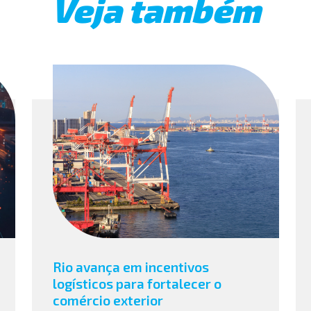
Veja também
Rio avança em incentivos
logísticos para fortalecer o
comércio exterior