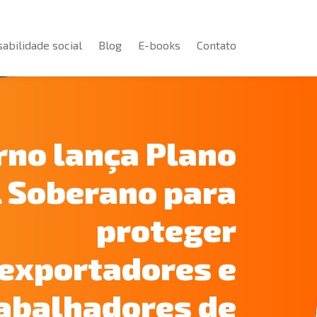
abilidade social
Blog
E-books
Contato
abilidade social
Blog
E-books
Contato
rno lança Plano
l Soberano para
proteger
exportadores e
abalhadores de