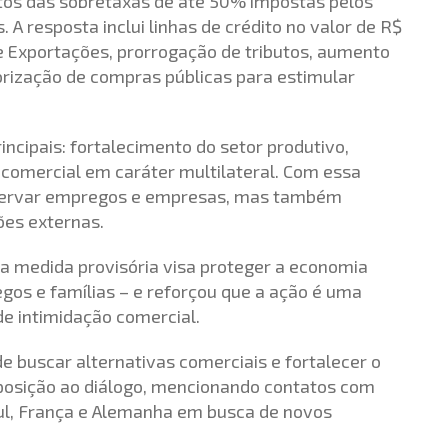
eitos das sobretaxas de até 50% impostas pelos
 A resposta inclui linhas de crédito no valor de R$
de Exportações, prorrogação de tributos, aumento
riorização de compras públicas para estimular
incipais: fortalecimento do setor produtivo,
 comercial em caráter multilateral. Com essa
servar empregos e empresas, mas também
ões externas.
 a medida provisória visa proteger a economia
gos e famílias – e reforçou que a ação é uma
e intimidação comercial.
de buscar alternativas comerciais e fortalecer o
sposição ao diálogo, mencionando contatos com
o Sul, França e Alemanha em busca de novos