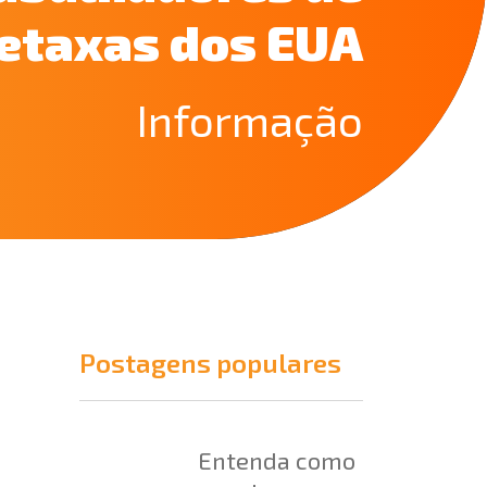
etaxas dos EUA
Informação
Postagens populares
Entenda como