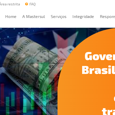
rea restrita
FAQ
Home
A Mastersul
Serviços
Integridade
Respons
Home
A Mastersul
Serviços
Integridade
Respons
Gove
Brasi
tr