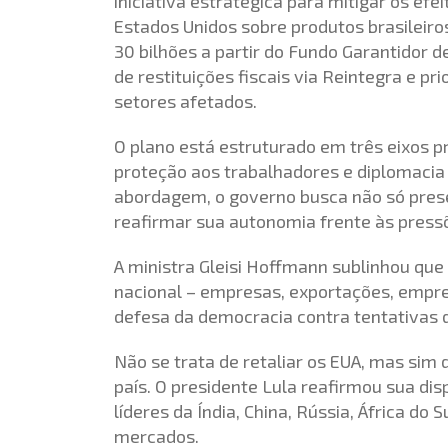
iniciativa estratégica para mitigar os ef
Estados Unidos sobre produtos brasileiros.
30 bilhões a partir do Fundo Garantidor 
de restituições fiscais via Reintegra e p
setores afetados.
O plano está estruturado em três eixos pr
proteção aos trabalhadores e diplomacia
abordagem, o governo busca não só pre
reafirmar sua autonomia frente às press
A ministra Gleisi Hoffmann sublinhou que
nacional – empresas, exportações, empre
defesa da democracia contra tentativas d
Não se trata de retaliar os EUA, mas sim 
país. O presidente Lula reafirmou sua di
líderes da Índia, China, Rússia, África d
mercados.