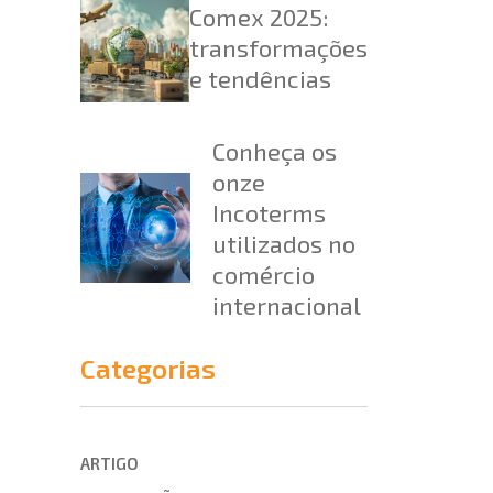
Comex 2025:
transformações
e tendências
Conheça os
onze
Incoterms
utilizados no
comércio
internacional
Categorias
ARTIGO