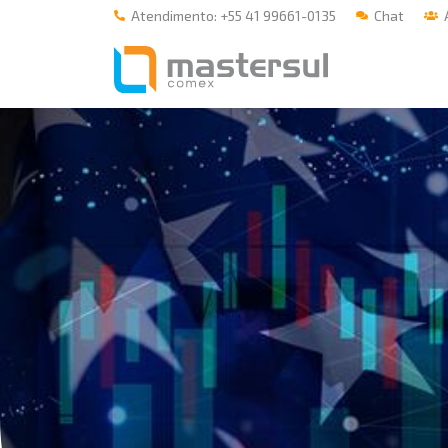
Atendimento: +55 41 99661-0135
Chat
Á
Home
A Mastersul
Serviços
Integridade
Responsabilidade social
Blog
E-books
Contato