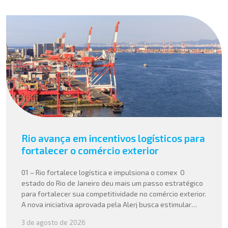
Rio avança em incentivos logísticos para
fortalecer o comércio exterior
01 – Rio fortalece logística e impulsiona o comex O
estado do Rio de Janeiro deu mais um passo estratégico
para fortalecer sua competitividade no comércio exterior.
A nova iniciativa aprovada pela Alerj busca estimular
operações logísticas e ampliar a atratividade do estado
3 de agosto de 2026
para empresas que atuam com importação e exportação,