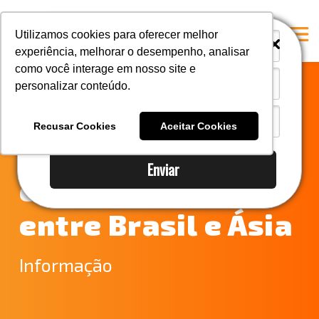
i
i
Utilizamos cookies para oferecer melhor
experiência, melhorar o desempenho, analisar
como você interage em nosso site e
personalizar conteúdo.
Home
Rota marítima
A Mastersul
Recusar Cookies
Aceitar Cookies
inédita promete
Serviços
Enviar
Integridade
encurtar prazos
Responsabilidade social
entre Brasil e Ásia
Blog
E-books
Informação
Contato