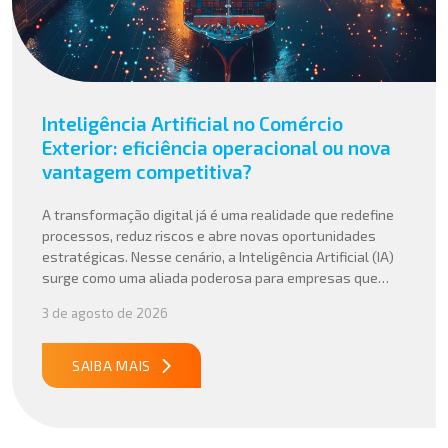
Inteligência Artificial no Comércio
Exterior: eficiência operacional ou nova
vantagem competitiva?
A transformação digital já é uma realidade que redefine
processos, reduz riscos e abre novas oportunidades
estratégicas. Nesse cenário, a Inteligência Artificial (IA)
surge como uma aliada poderosa para empresas que
buscam mais agilidade, precisão e competitividade em
3 de agosto de 2026
suas operações internacionais. Mais do que automatizar
tarefas, a IA vem sendo aplicada para interpretar dados
complexos, […]
SAIBA MAIS