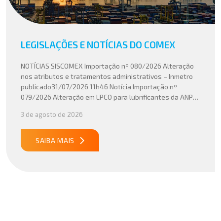
LEGISLAÇÕES E NOTÍCIAS DO COMEX
NOTÍCIAS SISCOMEX Importação nº 080/2026 Alteração
nos atributos e tratamentos administrativos – Inmetro
publicado31/07/2026 11h46 Notícia Importação nº
079/2026 Alteração em LPCO para lubrificantes da ANP
publicado30/07/2026 20h46 Notícia Importação nº
3 de agosto de 2026
078/2026 Atualização do cálculo do Imposto de
Importação no Acordo Mercosul – União Europeia
publicado29/07/2026 18h47 Notícia PUBLICADO DOU
SAIBA MAIS
31/07/26 ATO CONJUNTO RFB/CGIBS Nº […]