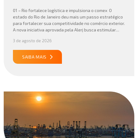
01 – Rio fortalece logística e impulsiona o comex O
estado do Rio de Janeiro deu mais um passo estratégico
para fortalecer sua competitividade no comércio exterior.
A nova iniciativa aprovada pela Alerj busca estimular
operações logísticas e ampliar a atratividade do estado
3 de agosto de 2026
para empresas que atuam com importação e exportação,
especialmente em setores que […]
SAIBA MAIS