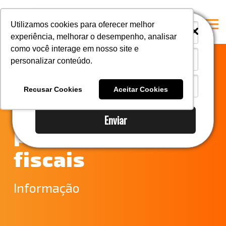
i
i
Utilizamos cookies para oferecer melhor
experiência, melhorar o desempenho, analisar
como você interage em nosso site e
personalizar conteúdo.
Home
Novas facilidades
A Mastersul
Recusar Cookies
Aceitar Cookies
para contestar
Serviços
Enviar
Integridade
penalidades
Responsabilidade social
fiscais
Blog
E-books
Informação
Contato