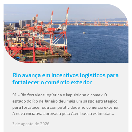
Rio avança em incentivos logísticos para
fortalecer o comércio exterior
01 – Rio fortalece logística e impulsiona o comex O
estado do Rio de Janeiro deu mais um passo estratégico
para fortalecer sua competitividade no comércio exterior.
A nova iniciativa aprovada pela Alerj busca estimular
operações logísticas e ampliar a atratividade do estado
3 de agosto de 2026
para empresas que atuam com importação e exportação,
especialmente em setores que […]