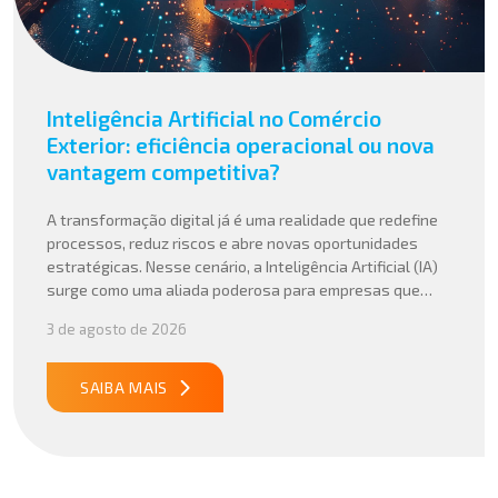
Inteligência Artificial no Comércio
Exterior: eficiência operacional ou nova
vantagem competitiva?
A transformação digital já é uma realidade que redefine
processos, reduz riscos e abre novas oportunidades
estratégicas. Nesse cenário, a Inteligência Artificial (IA)
surge como uma aliada poderosa para empresas que
buscam mais agilidade, precisão e competitividade em
3 de agosto de 2026
suas operações internacionais. Mais do que automatizar
tarefas, a IA vem sendo aplicada para interpretar dados
complexos, […]
SAIBA MAIS