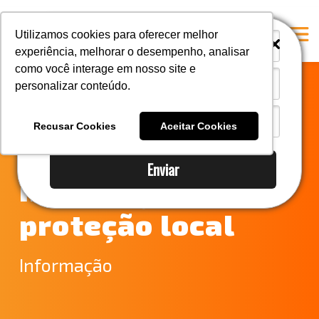
i
i
Utilizamos cookies para oferecer melhor
experiência, melhorar o desempenho, analisar
como você interage em nosso site e
personalizar conteúdo.
Home
Camex busca
A Mastersul
Recusar Cookies
Aceitar Cookies
equilíbrio entre
Serviços
Enviar
Integridade
importação e
Responsabilidade social
proteção local
Blog
E-books
Informação
Contato