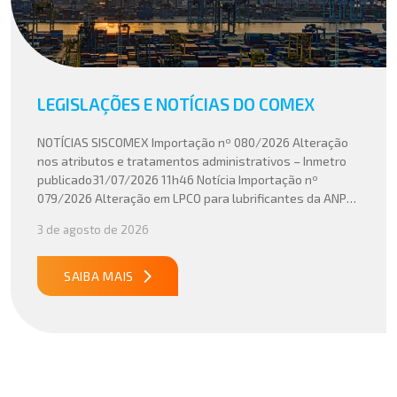
LEGISLAÇÕES E NOTÍCIAS DO COMEX
NOTÍCIAS SISCOMEX Importação nº 080/2026 Alteração
nos atributos e tratamentos administrativos – Inmetro
publicado31/07/2026 11h46 Notícia Importação nº
079/2026 Alteração em LPCO para lubrificantes da ANP
publicado30/07/2026 20h46 Notícia Importação nº
3 de agosto de 2026
078/2026 Atualização do cálculo do Imposto de
Importação no Acordo Mercosul – União Europeia
publicado29/07/2026 18h47 Notícia PUBLICADO DOU
SAIBA MAIS
31/07/26 ATO CONJUNTO RFB/CGIBS Nº […]