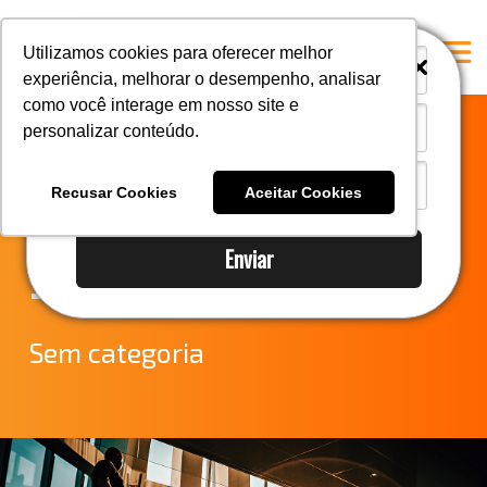
i
i
Utilizamos cookies para oferecer melhor
experiência, melhorar o desempenho, analisar
como você interage em nosso site e
personalizar conteúdo.
Home
Notícias do
A Mastersul
Recusar Cookies
Aceitar Cookies
Comércio Exterior
Serviços
Enviar
Integridade
– ICMS
Responsabilidade social
Blog
Sem categoria
E-books
Contato