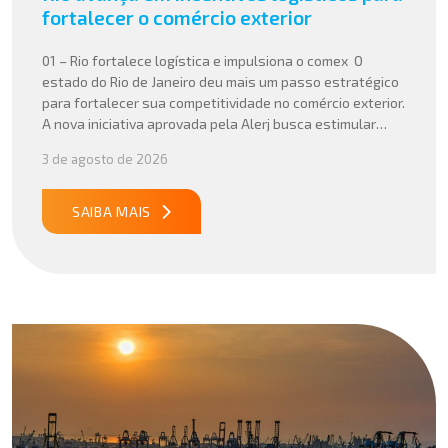
fortalecer o comércio exterior
01 – Rio fortalece logística e impulsiona o comex O
estado do Rio de Janeiro deu mais um passo estratégico
para fortalecer sua competitividade no comércio exterior.
A nova iniciativa aprovada pela Alerj busca estimular
operações logísticas e ampliar a atratividade do estado
3 de agosto de 2026
para empresas que atuam com importação e exportação,
especialmente em setores que […]
SAIBA MAIS