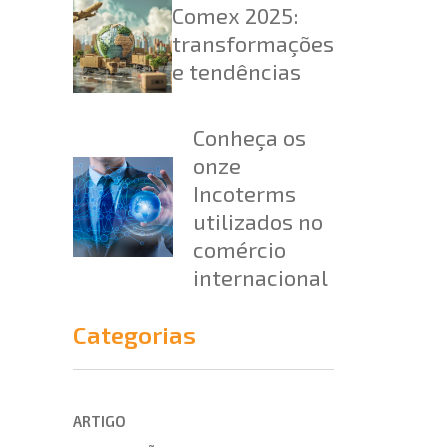
Comex 2025:
transformações
e tendências
Conheça os
onze
Incoterms
utilizados no
comércio
internacional
Categorias
ARTIGO