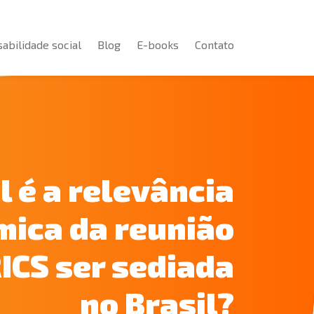
abilidade social
Blog
E-books
Contato
abilidade social
Blog
E-books
Contato
l é a relevância
ica da reunião
ICS ser sediada
no Brasil?