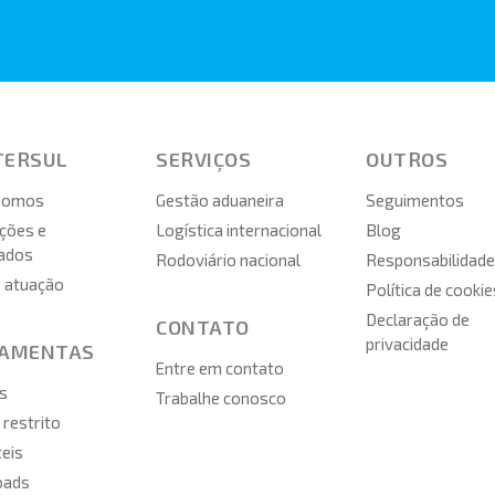
TERSUL
SERVIÇOS
OUTROS
somos
Gestão aduaneira
Seguimentos
ções e
Logística internacional
Blog
cados
Rodoviário nacional
Responsabilidade
e atuação
Política de cookie
Declaração de
CONTATO
privacidade
RAMENTAS
Entre em contato
s
Trabalhe conosco
restrito
teis
oads