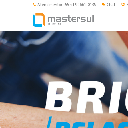
Atendimento: +55 41 99661-0135
Chat
Á
Home
A Mastersul
Serviços
Integridade
Responsabilidade social
Blog
E-books
Contato