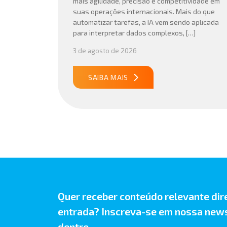
mais agilidade, precisão e competitividade em
suas operações internacionais. Mais do que
automatizar tarefas, a IA vem sendo aplicada
para interpretar dados complexos, […]
3 de agosto de 2026
SAIBA MAIS
Quer receber conteúdo relevante dir
entrada? Inscreva-se em nossa news
dentro.