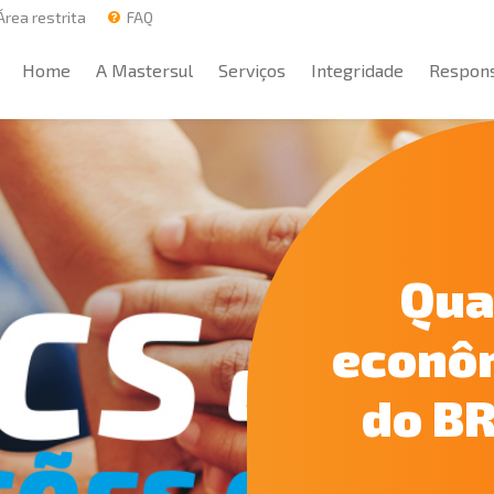
rea restrita
FAQ
Home
A Mastersul
Serviços
Integridade
Respons
Home
A Mastersul
Serviços
Integridade
Respons
Qua
econôm
do BR