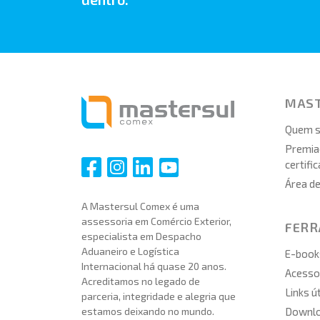
MAS
Quem 
Premia
certifi
i
i
i
i
Área d
A Mastersul Comex é uma
assessoria em Comércio Exterior,
FER
especialista em Despacho
Aduaneiro e Logística
E-book
Internacional há quase 20 anos.
Acesso 
Acreditamos no legado de
Links ú
parceria, integridade e alegria que
Downl
estamos deixando no mundo.