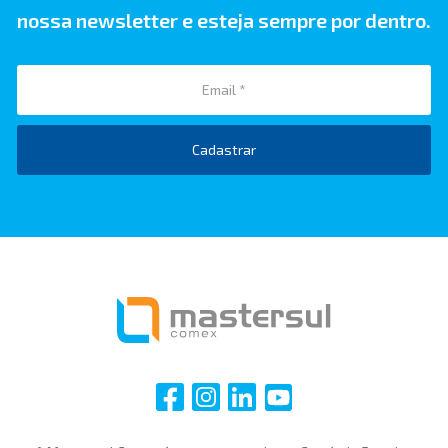
nossa newsletter e esteja sempre por dentro.
Cadastrar
i
i
i
i