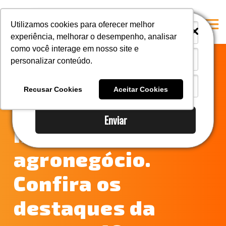
i
i
Utilizamos cookies para oferecer melhor
experiência, melhorar o desempenho, analisar
como você interage em nosso site e
personalizar conteúdo.
Home
Supersafra 2021
A Mastersul
Recusar Cookies
Aceitar Cookies
promete
Serviços
Enviar
Integridade
impulsionar
Responsabilidade social
agronegócio.
Blog
Confira os
E-books
Contato
destaques da