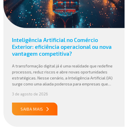
Inteligência Artificial no Comércio
Exterior: eficiência operacional ou nova
vantagem competitiva?
A transformação digital já é uma realidade que redefine
processos, reduz riscos e abre novas oportunidades
estratégicas. Nesse cenário, a Inteligência Artificial (IA)
surge como uma aliada poderosa para empresas que
buscam mais agilidade, precisão e competitividade em
3 de agosto de 2026
suas operações internacionais. Mais do que automatizar
tarefas, a IA vem sendo aplicada para interpretar dados
complexos, […]
SAIBA MAIS