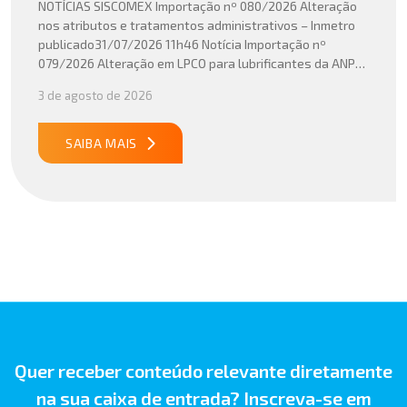
NOTÍCIAS SISCOMEX Importação nº 080/2026 Alteração
nos atributos e tratamentos administrativos – Inmetro
publicado31/07/2026 11h46 Notícia Importação nº
079/2026 Alteração em LPCO para lubrificantes da ANP
publicado30/07/2026 20h46 Notícia Importação nº
3 de agosto de 2026
078/2026 Atualização do cálculo do Imposto de
Importação no Acordo Mercosul – União Europeia
publicado29/07/2026 18h47 Notícia PUBLICADO DOU
SAIBA MAIS
31/07/26 ATO CONJUNTO RFB/CGIBS Nº […]
Quer receber conteúdo relevante diretamente
na sua caixa de entrada? Inscreva-se em