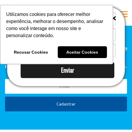
i
i
Utilizamos cookies para oferecer melhor
experiência, melhorar o desempenho, analisar
como você interage em nosso site e
personalizar conteúdo.
Home
Quer receber conteúdo relevante diretamente
A Mastersul
Recusar Cookies
Aceitar Cookies
na sua caixa de entrada? Inscreva-se em
Serviços
nossa newsletter e esteja sempre por dentro.
Enviar
Integridade
Responsabilidade social
Blog
E-books
Cadastrar
Contato