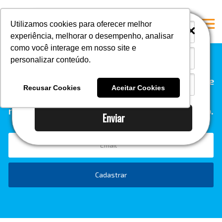
i
i
Utilizamos cookies para oferecer melhor
experiência, melhorar o desempenho, analisar
como você interage em nosso site e
personalizar conteúdo.
Home
Quer receber conteúdo relevante diretamente
A Mastersul
Recusar Cookies
Aceitar Cookies
na sua caixa de entrada? Inscreva-se em
Serviços
nossa newsletter e esteja sempre por dentro.
Enviar
Integridade
Responsabilidade social
Blog
E-books
Cadastrar
Contato