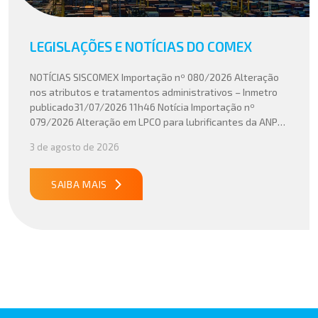
LEGISLAÇÕES E NOTÍCIAS DO COMEX
NOTÍCIAS SISCOMEX Importação nº 080/2026 Alteração
nos atributos e tratamentos administrativos – Inmetro
publicado31/07/2026 11h46 Notícia Importação nº
079/2026 Alteração em LPCO para lubrificantes da ANP
publicado30/07/2026 20h46 Notícia Importação nº
3 de agosto de 2026
078/2026 Atualização do cálculo do Imposto de
Importação no Acordo Mercosul – União Europeia
publicado29/07/2026 18h47 Notícia PUBLICADO DOU
SAIBA MAIS
31/07/26 ATO CONJUNTO RFB/CGIBS Nº […]