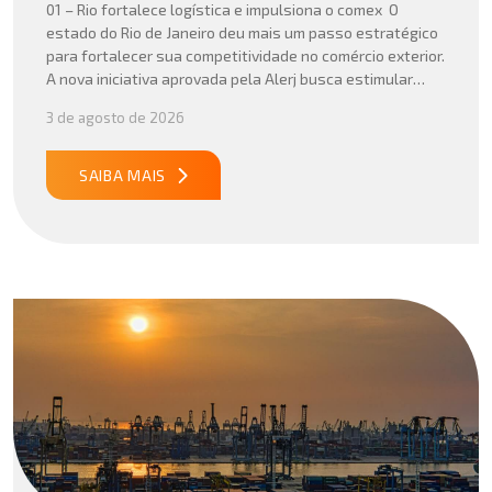
01 – Rio fortalece logística e impulsiona o comex O
estado do Rio de Janeiro deu mais um passo estratégico
para fortalecer sua competitividade no comércio exterior.
A nova iniciativa aprovada pela Alerj busca estimular
operações logísticas e ampliar a atratividade do estado
3 de agosto de 2026
para empresas que atuam com importação e exportação,
especialmente em setores que […]
SAIBA MAIS