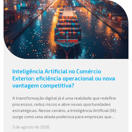
Inteligência Artificial no Comércio
Exterior: eficiência operacional ou nova
vantagem competitiva?
A transformação digital já é uma realidade que redefine
processos, reduz riscos e abre novas oportunidades
estratégicas. Nesse cenário, a Inteligência Artificial (IA)
surge como uma aliada poderosa para empresas que
buscam mais agilidade, precisão e competitividade em
3 de agosto de 2026
suas operações internacionais. Mais do que automatizar