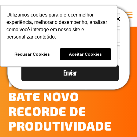
i
i
Utilizamos cookies para oferecer melhor
experiência, melhorar o desempenho, analisar
como você interage em nosso site e
personalizar conteúdo.
Home
TERMINAL
A Mastersul
Recusar Cookies
Aceitar Cookies
MULTICARGAS DO
Serviços
Enviar
Integridade
PORTO DO AÇU
Responsabilidade social
BATE NOVO
Blog
RECORDE DE
E-books
Contato
PRODUTIVIDADE