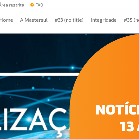
rea restrita
FAQ
Home
A Mastersul
#33 (no title)
Integridade
#35 (no
Home
A Mastersul
#33 (no title)
Integridade
#35 (no
NOTÍC
13