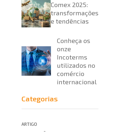
Comex 2025:
transformações
e tendências
Conheça os
onze
Incoterms
utilizados no
comércio
internacional
Categorias
ARTIGO