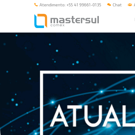
Atendimento: +55 41 99661-0135
Chat
Á
Home
A Mastersul
#33 (no title)
Integridade
#35 (no title)
Blog
#37 (no title)
#38 (no title)