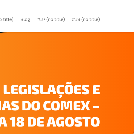
 title)
Blog
#37 (no title)
#38 (no title)
 title)
Blog
#37 (no title)
#38 (no title)
LEGISLAÇÕES E
IAS DO COMEX –
 A 18 DE AGOSTO