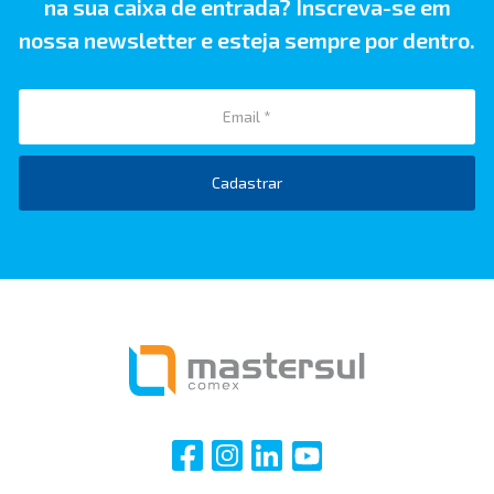
na sua caixa de entrada? Inscreva-se em
nossa newsletter e esteja sempre por dentro.
Cadastrar
i
i
i
i