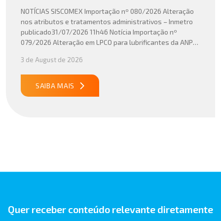
NOTÍCIAS SISCOMEX Importação nº 080/2026 Alteração
nos atributos e tratamentos administrativos – Inmetro
publicado31/07/2026 11h46 Notícia Importação nº
079/2026 Alteração em LPCO para lubrificantes da ANP
publicado30/07/2026 20h46 Notícia Importação nº
3 de August de 2026
078/2026 Atualização do cálculo do Imposto de
Importação no Acordo Mercosul – União Europeia
publicado29/07/2026 18h47 Notícia PUBLICADO DOU
SAIBA MAIS
31/07/26 ATO CONJUNTO RFB/CGIBS Nº […]
Quer receber conteúdo relevante diretamente