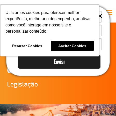
i
i
Utilizamos cookies para oferecer melhor
experiência, melhorar o desempenho, analisar
como você interage em nosso site e
personalizar conteúdo.
Home
LEGISLAÇÕES E
A Mastersul
Recusar Cookies
Aceitar Cookies
NOTÍCIAS DO
#33 (no title)
Enviar
Integridade
COMEX
#35 (no title)
Blog
Legislação
#37 (no title)
#38 (no title)