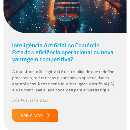
Inteligência Artificial no Comércio
Exterior: eficiência operacional ou nova
vantagem competitiva?
A transformação digital já é uma realidade que redefine
processos, reduz riscos e abre novas oportunidades
estratégicas. Nesse cenário, a Inteligência Artificial (IA)
surge como uma aliada poderosa para empresas que
buscam mais agilidade, precisão e competitividade em
3 de August de 2026
suas operações internacionais. Mais do que automatizar
tarefas, a IA vem sendo aplicada para interpretar dados
complexos, […]
SAIBA MAIS