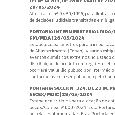
LEI Nº 14.873, DE 28 DE MAIO DE 202
29/05/2024
Altera a Lei nº 9.430/1996, para limitar 
de decisões judiciais transitadas em julga
PORTARIA INTERMINISTERIAL MDA/M
GM/MDA | 28/05/2024
Estabelece parâmetros para a importação
de Abastecimento (Conab), visando mitig
eventos climáticos extremos no Estado do
distribuição do produto em regiões metro
ocorrerá via leilão público por intermédi
conforme aviso a ser publicado pela Cona
PORTARIA SECEX Nº 324, DE 28 DE M
SECEX/MDIC | 29/05/2024
Estabelece critérios para alocação de c
Gecex/Camex nº 600/2024. Esta Portaria 
por ela regulamentadas. Esta Portaria en