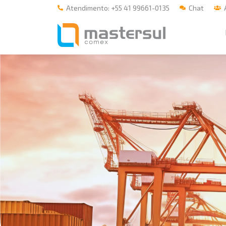
Atendimento: +55 41 99661-0135
Chat
Á
Home
A Mastersul
#33 (no title)
Integridade
#35 (no title)
Blog
#37 (no title)
#38 (no title)