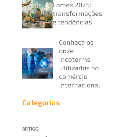
Comex 2025:
transformações
e tendências
Conheça os
onze
Incoterms
utilizados no
comércio
internacional
Categorias
ARTIGO