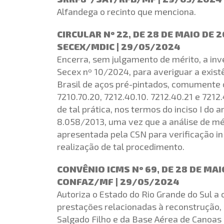
Alfandega o recinto que menciona.
CIRCULAR Nº 22, DE 28 DE MAIO DE 
SECEX/MDIC | 29/05/2024
Encerra, sem julgamento de mérito, a inve
Secex nº 10/2024, para averiguar a exist
Brasil de aços pré-pintados, comumente c
7210.70.20, 7212.40.10. 7212.40.21 e 7212
de tal prática, nos termos do inciso I do a
8.058/2013, uma vez que a análise de mér
apresentada pela CSN para verificação in
realização de tal procedimento.
CONVÊNIO ICMS Nº 69, DE 28 DE MAI
CONFAZ/MF | 29/05/2024
Autoriza o Estado do Rio Grande do Sul a
prestações relacionadas à reconstrução, 
Salgado Filho e da Base Aérea de Canoas d