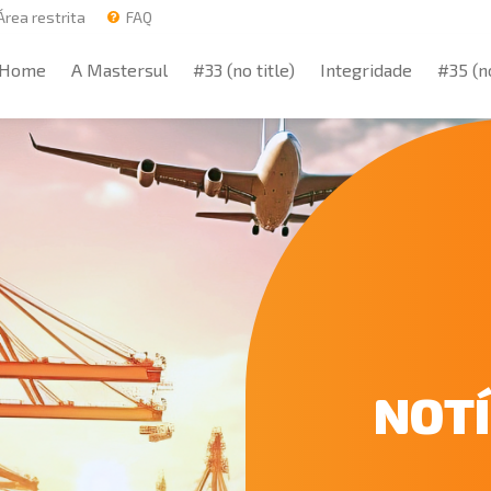
rea restrita
FAQ
Home
A Mastersul
#33 (no title)
Integridade
#35 (no
Home
A Mastersul
#33 (no title)
Integridade
#35 (no
NOTÍ