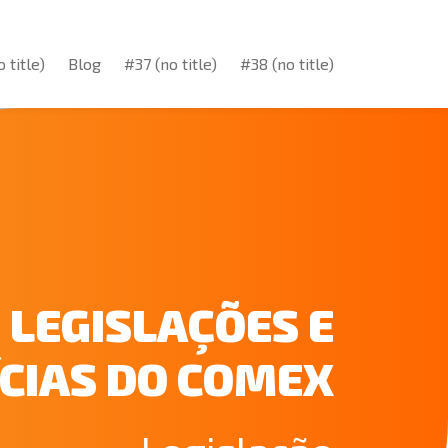
 title)
Blog
#37 (no title)
#38 (no title)
 title)
Blog
#37 (no title)
#38 (no title)
LEGISLAÇÕES E
CIAS DO COMEX