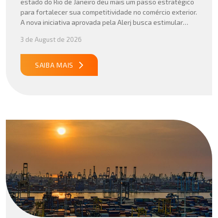
estado do Rio de Janeiro deu mais um passo estratégico
para fortalecer sua competitividade no comércio exterior.
A nova iniciativa aprovada pela Alerj busca estimular
operações logísticas e ampliar a atratividade do estado
3 de August de 2026
para empresas que atuam com importação e exportação,
especialmente em setores que […]
SAIBA MAIS