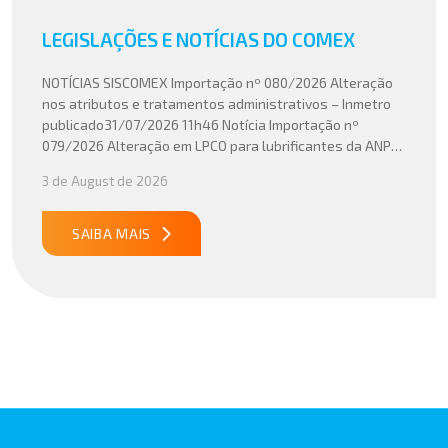
LEGISLAÇÕES E NOTÍCIAS DO COMEX
NOTÍCIAS SISCOMEX Importação nº 080/2026 Alteração
nos atributos e tratamentos administrativos – Inmetro
publicado31/07/2026 11h46 Notícia Importação nº
079/2026 Alteração em LPCO para lubrificantes da ANP
publicado30/07/2026 20h46 Notícia Importação nº
3 de August de 2026
078/2026 Atualização do cálculo do Imposto de
Importação no Acordo Mercosul – União Europeia
publicado29/07/2026 18h47 Notícia PUBLICADO DOU
SAIBA MAIS
31/07/26 ATO CONJUNTO RFB/CGIBS Nº […]