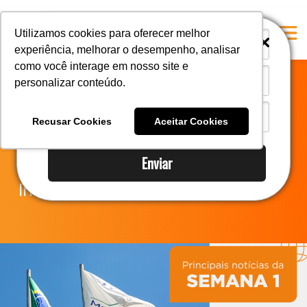
i
i
Utilizamos cookies para oferecer melhor
experiência, melhorar o desempenho, analisar
como você interage em nosso site e
personalizar conteúdo.
Home
Novidades do
A Mastersul
Recusar Cookies
Aceitar Cookies
Comex para 2024
#33 (no title)
Enviar
Integridade
Informação
#35 (no title)
Blog
#37 (no title)
#38 (no title)