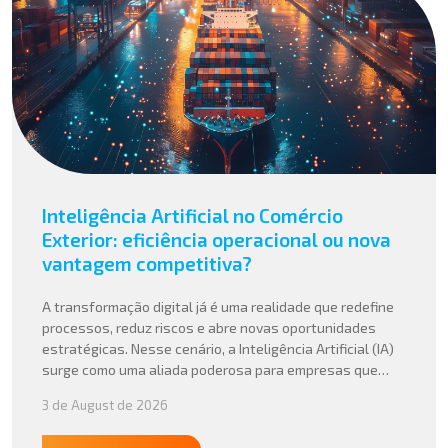
Inteligência Artificial no Comércio
Exterior: eficiência operacional ou nova
vantagem competitiva?
A transformação digital já é uma realidade que redefine
processos, reduz riscos e abre novas oportunidades
estratégicas. Nesse cenário, a Inteligência Artificial (IA)
surge como uma aliada poderosa para empresas que
buscam mais agilidade, precisão e competitividade em
3 de August de 2026
suas operações internacionais. Mais do que automatizar
tarefas, a IA vem sendo aplicada para interpretar dados